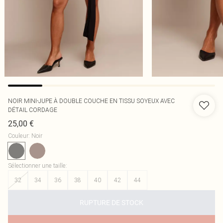
NOIR MINI-JUPE À DOUBLE COUCHE EN TISSU SOYEUX AVEC
DÉTAIL CORDAGE
25,00 €
Couleur
:
Noir
Sélectionner une taille
:
32
34
36
38
40
42
44
RUPTURE DE STOCK