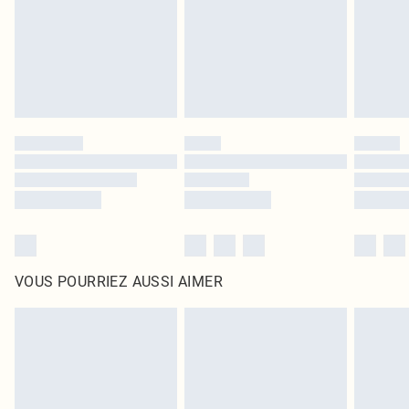
d'origine non ouvert. Ceci n'affecte pas vos droits statutaires.
Cliquez
ici
pour consulter l'intégralité de notre politique de retour.
VOUS POURRIEZ AUSSI AIMER