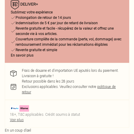
Sublimez votre expérience
Prolongation de retour de 14 jours
Indemnisation de 5 € par jour de retard de livraison
Revente gratuite et facile - récupérez de la valeur et offrez une
seconde vie à vos articles.
Couverture complète de la commande (perte, vol, dommage) avec
remboursement immédiat pour les réclamations éligibles
Revente gratuite et simple
En savoir plus
Frais de douane et d’importation UE ajoutés lors du paiement.
Livraison à gratuite !
Retour possible dans les 28 jours
Exclusions applicables.
Veuillez consulter notre
politique de
retour
18+, T&C applicables. Crédit soumis à statut
Voir plus
En un coup d’œil