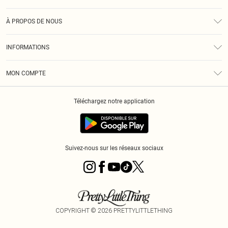
Assistance
À PROPOS DE NOUS
Retours
À Notre Sujet
Guide Des Tailles
INFORMATIONS
PLT Réduction pour les étudiants
Livraison
Conditions Générales
Diversité
Royalty
MON COMPTE
Politique De Confidentialité
Klarna
Cookies
Informations Sur L’App PLT
Réduction étudiant - Student Beans
Téléchargez notre application
Historique
Suivez-nous sur les réseaux sociaux
COPYRIGHT ©
2026
PRETTYLITTLETHING