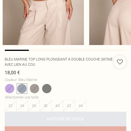
BLEU MARINE TOP LONG PLONGEANT À DOUBLE COUCHE SATINÉ
AVEC LIEN AU COU
18,00 €
Couleur
:
Bleu Marine
Sélectionner une taille
:
32
34
36
38
40
42
44
RUPTURE DE STOCK