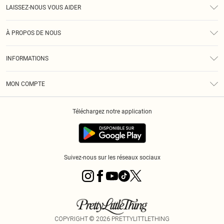
LAISSEZ-NOUS VOUS AIDER
Assistance
À PROPOS DE NOUS
Retours
À Notre Sujet
Guide Des Tailles
INFORMATIONS
PLT Réduction pour les étudiants
Livraison
Conditions Générales
Diversité
Royalty
MON COMPTE
Politique De Confidentialité
Klarna
Cookies
Informations Sur L’App PLT
Réduction étudiant - Student Beans
Téléchargez notre application
Historique
Suivez-nous sur les réseaux sociaux
COPYRIGHT ©
2026
PRETTYLITTLETHING