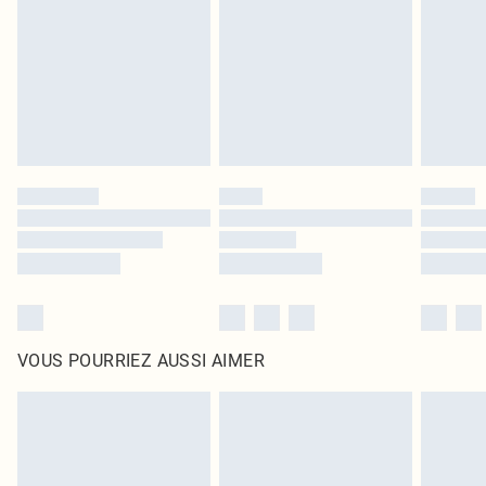
surmatelas et les oreillers, doivent être inutilisés et dans leur emballage
d'origine non ouvert. Ceci n'affecte pas vos droits statutaires.
Cliquez
ici
pour consulter l'intégralité de notre politique de retour.
VOUS POURRIEZ AUSSI AIMER