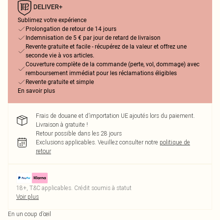
Sublimez votre expérience
Prolongation de retour de 14 jours
Indemnisation de 5 € par jour de retard de livraison
Revente gratuite et facile - récupérez de la valeur et offrez une
seconde vie à vos articles.
Couverture complète de la commande (perte, vol, dommage) avec
remboursement immédiat pour les réclamations éligibles
Revente gratuite et simple
En savoir plus
Frais de douane et d’importation UE ajoutés lors du paiement.
Livraison à gratuite !
Retour possible dans les 28 jours
Exclusions applicables.
Veuillez consulter notre
politique de
retour
18+, T&C applicables. Crédit soumis à statut
Voir plus
En un coup d’œil