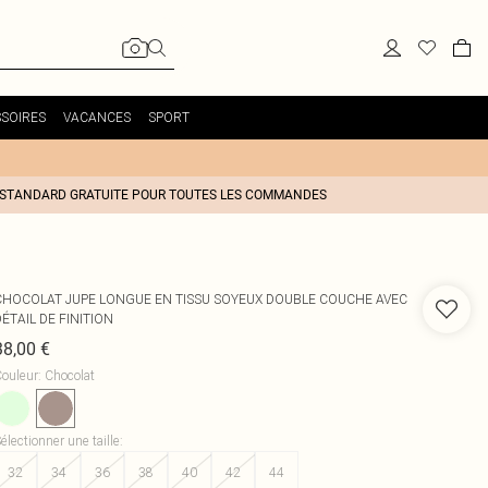
SOIRES
VACANCES
SPORT
 STANDARD GRATUITE POUR TOUTES LES COMMANDES
CHOCOLAT JUPE LONGUE EN TISSU SOYEUX DOUBLE COUCHE AVEC
ÉTAIL DE FINITION
38,00 €
ouleur
:
Chocolat
électionner une taille
:
32
34
36
38
40
42
44