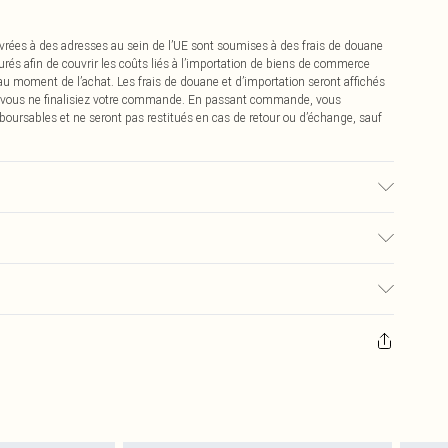
vrées à des adresses au sein de l’UE sont soumises à des frais de douane
urés afin de couvrir les coûts liés à l’importation de biens de commerce
 au moment de l’achat. Les frais de douane et d’importation seront affichés
 vous ne finalisiez votre commande. En passant commande, vous
boursables et ne seront pas restitués en cas de retour ou d’échange, sauf
isé, la couleur peut déteindre.
0
pter de la réception pour nous retourner un article.
€7.99
masques tendance, les cosmétiques, les bijoux pour piercings, les jouets
'opercule d'hygiène est endommagé ou endommagé.
€2.99
 non lavés et porter leurs étiquettes d'origine. Les chaussures doivent
a maison, y compris le linge de lit, les matelas, les surmatelas et les
d'origine non ouvert. Ceci n'affecte pas vos droits statutaires.