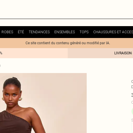
ROBES
ÉTÉ
TENDANCES
ENSEMBLES
TOPS
CHAUSSURES ET ACCES
Ce site contient du contenu généré ou modifié par IA.
0%
LIVRAISON
s
D
C
S