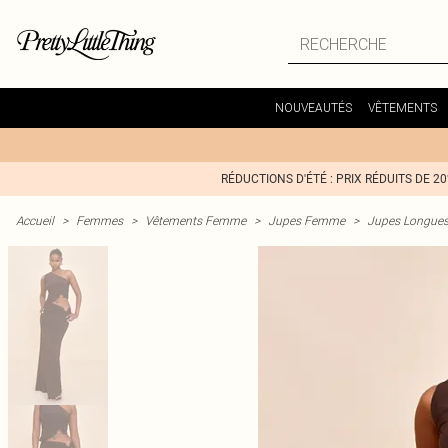
NOUVEAUTÉS
VÊTEMENTS
RÉDUCTIONS D'ÉTÉ : PRIX RÉDUITS DE 2
Accueil
>
Femmes
>
Vêtements Femme
>
Jupes Femme
>
Jupes Longue