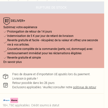
RUPTURE DE STOCK
Sublimez votre expérience
Prolongation de retour de 14 jours
Indemnisation de 5 € par jour de retard de livraison
Revente gratuite et facile - récupérez de la valeur et offrez une seconde
vie à vos articles.
Couverture complète de la commande (perte, vol, dommage) avec
remboursement immédiat pour les réclamations éligibles
Revente gratuite et simple
En savoir plus
Frais de douane et d’importation UE ajoutés lors du paiement.
Livraison à gratuite !
Retour possible dans les 28 jours
Exclusions applicables.
Veuillez consulter notre
politique de retour
18+, T&C applicables. Crédit soumis à statut