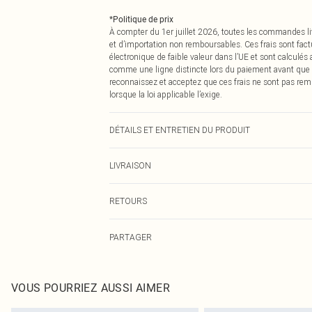
*
Politique de prix
À compter du 1er juillet 2026, toutes les commandes li
et d’importation non remboursables. Ces frais sont fact
électronique de faible valeur dans l’UE et sont calculés
comme une ligne distincte lors du paiement avant que
reconnaissez et acceptez que ces frais ne sont pas rem
lorsque la loi applicable l’exige.
DÉTAILS ET ENTRETIEN DU PRODUIT
100,0 % Polyester Veuillez noter : en raison du tissu util
LIVRAISON
Livraison standard France
RETOURS
Jusqu'à 7 jours ouvrables
Un problème survient ? Vous disposez de 21 jours à com
Livraison express France
PARTAGER
Veuillez noter que nous ne pouvons pas rembourser les 
Jusqu'à 2-3 jours ouvrables
pour adultes, les maillots de bain ou la lingerie si l
Livraison en Point Relais
Les chaussures et/ou vêtements doivent être non portés,
Jusqu'à 7 jours ouvrables
également être essayées en intérieur. Les articles pour l
VOUS POURRIEZ AUSSI AIMER
oreillers, doivent être inutilisés et dans leur emballage 