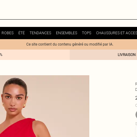
ROBES
ÉTÉ
TENDANCES
ENSEMBLES
TOPS
CHAUSSURES ET ACCES
Ce site contient du contenu généré ou modifié par IA.
0%
LIVRAISON
C
S