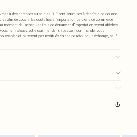
vrées à des adresses au sein de l’UE sont soumises à des frais de douane
urés afin de couvrir les coûts liés à l’importation de biens de commerce
 au moment de l’achat. Les frais de douane et d’importation seront affichés
 vous ne finalisiez votre commande. En passant commande, vous
boursables et ne seront pas restitués en cas de retour ou d’échange, sauf
ison du tissu utilisé, la couleur peut déteindre.
0
pter de la réception pour nous retourner un article.
€7.99
masques tendance, les cosmétiques, les bijoux pour piercings, les jouets
'opercule d'hygiène est endommagé ou endommagé.
€2.99
 non lavés et porter leurs étiquettes d'origine. Les chaussures doivent
a maison, y compris le linge de lit, les matelas, les surmatelas et les
d'origine non ouvert. Ceci n'affecte pas vos droits statutaires.