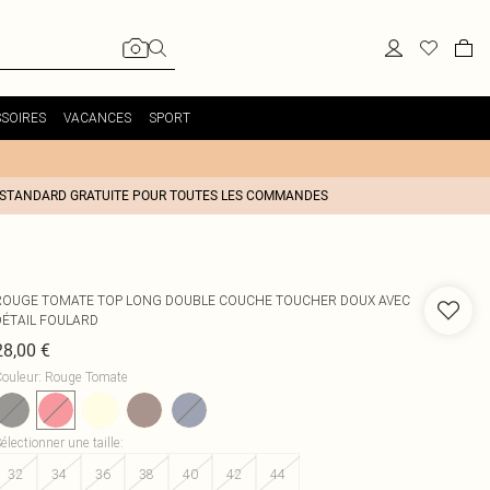
SOIRES
VACANCES
SPORT
 STANDARD GRATUITE POUR TOUTES LES COMMANDES
ROUGE TOMATE TOP LONG DOUBLE COUCHE TOUCHER DOUX AVEC
DÉTAIL FOULARD
28,00 €
ouleur
:
Rouge Tomate
électionner une taille
:
32
34
36
38
40
42
44