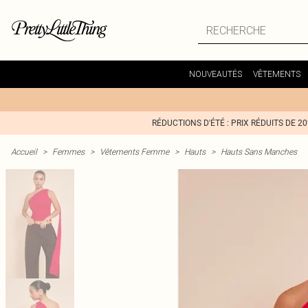
NOUVEAUTÉS
VÊTEMENTS
RÉDUCTIONS D'ÉTÉ : PRIX RÉDUITS DE 2
Accueil
>
Femmes
>
Vêtements Femme
>
Hauts
>
Hauts Sans Manches