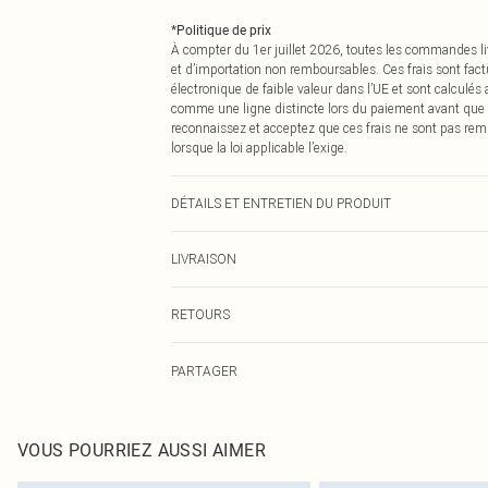
*
Politique de prix
À compter du 1er juillet 2026, toutes les commandes li
et d’importation non remboursables. Ces frais sont fact
électronique de faible valeur dans l’UE et sont calculés
comme une ligne distincte lors du paiement avant que
reconnaissez et acceptez que ces frais ne sont pas rem
lorsque la loi applicable l’exige.
DÉTAILS ET ENTRETIEN DU PRODUIT
95,0 % Polyester, 5,0 % Élasthanne Veuillez noter : en ra
LIVRAISON
Livraison standard France
RETOURS
Jusqu'à 7 jours ouvrables
Un problème survient ? Vous disposez de 21 jours à com
Livraison express France
PARTAGER
Veuillez noter que nous ne pouvons pas rembourser les 
Jusqu'à 2-3 jours ouvrables
pour adultes, les maillots de bain ou la lingerie si l
Livraison en Point Relais
Les chaussures et/ou vêtements doivent être non portés,
Jusqu'à 7 jours ouvrables
également être essayées en intérieur. Les articles pour l
VOUS POURRIEZ AUSSI AIMER
oreillers, doivent être inutilisés et dans leur emballage 