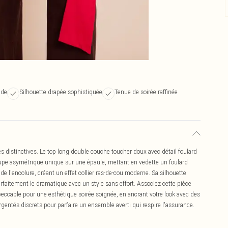
ide
Silhouette drapée sophistiquée
Tenue de soirée raffinée
s distinctives. Le top long double couche toucher doux avec détail foulard
oupe asymétrique unique sur une épaule, mettant en vedette un foulard
 l'encolure, créant un effet collier ras-de-cou moderne. Sa silhouette
parfaitement le dramatique avec un style sans effort. Associez cette pièce
ccable pour une esthétique soirée soignée, en ancrant votre look avec des
gentés discrets pour parfaire un ensemble averti qui respire l'assurance.