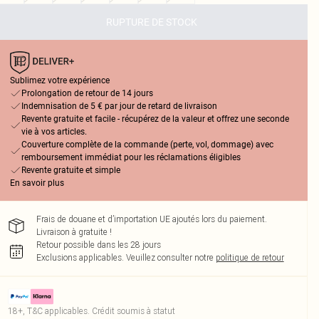
RUPTURE DE STOCK
Sublimez votre expérience
Prolongation de retour de 14 jours
Indemnisation de 5 € par jour de retard de livraison
Revente gratuite et facile - récupérez de la valeur et offrez une seconde
vie à vos articles.
Couverture complète de la commande (perte, vol, dommage) avec
remboursement immédiat pour les réclamations éligibles
Revente gratuite et simple
En savoir plus
Frais de douane et d’importation UE ajoutés lors du paiement.
Livraison à gratuite !
Retour possible dans les 28 jours
Exclusions applicables.
Veuillez consulter notre
politique de retour
18+, T&C applicables. Crédit soumis à statut