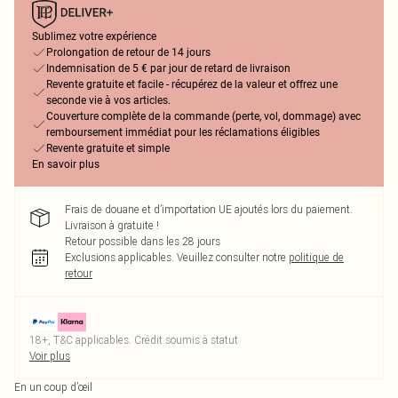
Sublimez votre expérience
Prolongation de retour de 14 jours
Indemnisation de 5 € par jour de retard de livraison
Revente gratuite et facile - récupérez de la valeur et offrez une
seconde vie à vos articles.
Couverture complète de la commande (perte, vol, dommage) avec
remboursement immédiat pour les réclamations éligibles
Revente gratuite et simple
En savoir plus
Frais de douane et d’importation UE ajoutés lors du paiement.
Livraison à gratuite !
Retour possible dans les 28 jours
Exclusions applicables.
Veuillez consulter notre
politique de
retour
18+, T&C applicables. Crédit soumis à statut
Voir plus
En un coup d’œil