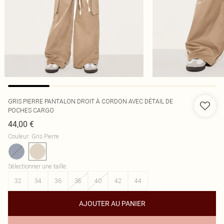
GRIS PIERRE PANTALON DROIT À CORDON AVEC DÉTAIL DE
POCHES CARGO
44,00 €
Couleur
:
Gris Pierre
Sélectionner une taille
:
32
34
36
38
40
42
44
AJOUTER AU PANIER