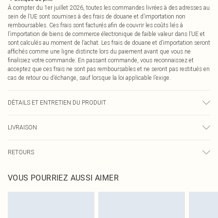
À compter du 1er juillet 2026, toutes les commandes livrées à des adresses au
sein de l’UE sont soumises à des frais de douane et d’importation non
remboursables. Ces frais sont facturés afin de couvrir les coûts liés à
l’importation de biens de commerce électronique de faible valeur dans l’UE et
sont calculés au moment de l’achat. Les frais de douane et d’importation seront
affichés comme une ligne distincte lors du paiement avant que vous ne
finalisiez votre commande. En passant commande, vous reconnaissez et
acceptez que ces frais ne sont pas remboursables et ne seront pas restitués en
cas de retour ou d’échange, sauf lorsque la loi applicable l’exige.
DÉTAILS ET ENTRETIEN DU PRODUIT
100,0 % Polyester Veuillez noter : en raison du tissu utilisé, la couleur peut
LIVRAISON
déteindre.
Livraison standard France
0
RETOURS
Jusqu'à 7 jours ouvrables
Un problème survient ? Vous disposez de 21 jours à compter de la réception
Livraison express France
€7.99
VOUS POURRIEZ AUSSI AIMER
pour nous retourner un article.
Jusqu'à 2-3 jours ouvrables
Veuillez noter que nous ne pouvons pas rembourser les masques tendance, les
Livraison en Point Relais
€2.99
cosmétiques, les bijoux pour piercings, les jouets pour adultes, les maillots de
Jusqu'à 7 jours ouvrables
bain ou la lingerie si l'opercule d'hygiène est endommagé ou endommagé.