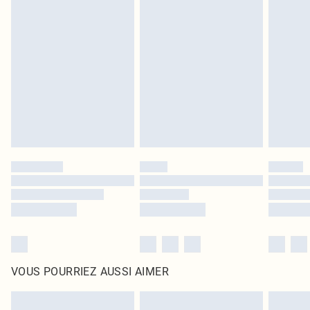
Les chaussures et/ou vêtements doivent être non portés, non lavés et porter
leurs étiquettes d'origine. Les chaussures doivent également être essayées en
intérieur. Les articles pour la maison, y compris le linge de lit, les matelas, les
surmatelas et les oreillers, doivent être inutilisés et dans leur emballage
d'origine non ouvert. Ceci n'affecte pas vos droits statutaires.
Cliquez
ici
pour consulter l'intégralité de notre politique de retour.
VOUS POURRIEZ AUSSI AIMER