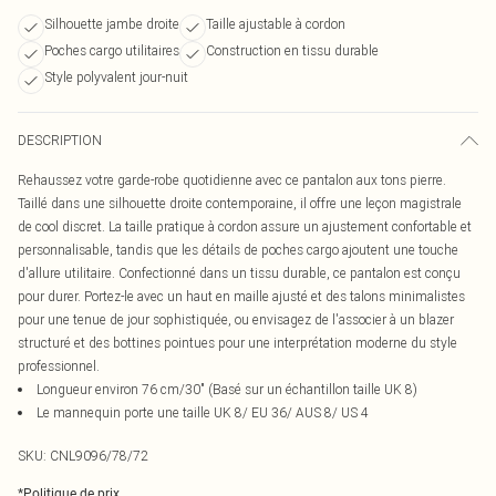
Silhouette jambe droite
Taille ajustable à cordon
Poches cargo utilitaires
Construction en tissu durable
Style polyvalent jour-nuit
DESCRIPTION
Rehaussez votre garde-robe quotidienne avec ce pantalon aux tons pierre.
Taillé dans une silhouette droite contemporaine, il offre une leçon magistrale
de cool discret. La taille pratique à cordon assure un ajustement confortable et
personnalisable, tandis que les détails de poches cargo ajoutent une touche
d'allure utilitaire. Confectionné dans un tissu durable, ce pantalon est conçu
pour durer. Portez-le avec un haut en maille ajusté et des talons minimalistes
pour une tenue de jour sophistiquée, ou envisagez de l'associer à un blazer
structuré et des bottines pointues pour une interprétation moderne du style
professionnel.
Longueur environ 76 cm/30" (Basé sur un échantillon taille UK 8)
Le mannequin porte une taille UK 8/ EU 36/ AUS 8/ US 4
SKU:
CNL9096/78/72
*
Politique de prix