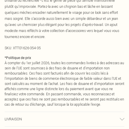
brillante ou recherchée - c'est le genre de pièce qui semble intentionnelle
plutôt qu'improvisée. Portez-la avec un chignon bas et lâche en laissant
quelques mèches encadrer naturellement le visage pour ce look sans effort
mais soigné. Elle s'accorde aussi bien avec un simple débardeur et un jean
qu'avec un chemisier plus élégant pour les projets d'après-travail. Un ajout
modeste mais réfléchi à votre collection d'accessoires vers lequel vous vous
tournerez encore et encore.
SKU:
XTT01626-354-35
*
Politique de prix
À compter du 1er juillet 2026, toutes les commandes livrées à des adresses au
sein de l’UE sont soumises à des frais de douane et d’importation non
remboursables. Ces frais sont facturés afin de couvrir les coûts liés à
l’importation de biens de commerce électronique de faible valeur dans l’UE et
sont calculés au moment de l’achat. Les frais de douane et d’importation seront
affichés comme une ligne distincte lors du paiement avant que vous ne
finalisiez votre commande. En passant commande, vous reconnaissez et
acceptez que ces frais ne sont pas remboursables et ne seront pas restitués en
cas de retour ou d’échange, sauf lorsque la loi applicable l’exige.
LIVRAISON