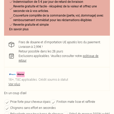
Indemnisation de 5 € par jour de retard de livraison
Revente gratuite et facile - récupérez de la valeur et offrez une
seconde vie à vos articles.
Couverture complète de la commande (perte, vol, dommage) avec
remboursement immédiat pour les réclamations éligibles
Revente gratuite et simple
En savoir plus
Frais de douane et d’importation UE ajoutés lors du paiement.
Livraison à 2,99€ !
Retour possible dans les 28 jours
Exclusions applicables.
Veuillez consulter notre
politique de
retour
18+, T&C applicables. Crédit soumis à statut
Voir plus
En un coup d’œil
Prise forte pour cheveux épais
Finition mate lisse et raffinée
Chignons sans effort en secondes
Polyvalente pour tous types de cheveux
Détail de marque DSGN subtil