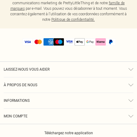
communications marketing de PrettyLittleThing et de notre
famille de
marques
par e-mail. Vous pouvez vous désabonner à tout moment. Vous
consentez également à l'utilisation de vos coordonnées conformément à
notre
Politique de confidentialité.
LAISSEZ-NOUS VOUS AIDER
Assistance
À PROPOS DE NOUS
Retours
À Notre Sujet
Guide Des Tailles
INFORMATIONS
PLT Réduction pour les étudiants
Livraison
Conditions Générales
Diversité
Royalty
MON COMPTE
Politique De Confidentialité
Klarna
Cookies
Informations Sur L’App PLT
Réduction étudiant - Student Beans
Téléchargez notre application
Historique