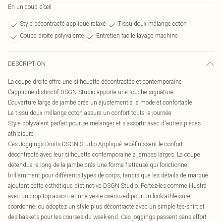
En un coup d’œil
Style décontracté appliqué relaxé
Tissu doux mélange coton
Coupe droite polyvalente
Entretien facile lavage machine
DESCRIPTION
La coupe droite offre une silhouette décontractée et contemporaine
L'appliqué distinctif DSGN Studio apporte une touche signature
L'ouverture large de jambe crée un ajustement à la mode et confortable
Le tissu doux mélange coton assure un confort toute la journée
Style polyvalent parfait pour se mélanger et s'assortir avec d'autres pièces
athleisure
Ces Joggings Droits DSGN Studio Appliqué redéfinissent le confort
décontracté avec leur silhouette contemporaine à jambes larges. La coupe
détendue le long de la jambe crée une forme flatteuse qui fonctionne
brillamment pour différents types de corps, tandis que les détails de marque
ajoutent cette esthétique distinctive DSGN Studio. Portez-les comme illustré
avec un crop top assorti et une veste oversized pour un look athleisure
coordonné, ou adoptez un style plus décontracté avec un simple tee-shirt et
des baskets pour les courses du week-end. Ces joggings passent sans effort