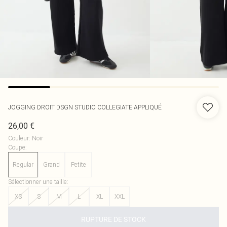
JOGGING DROIT DSGN STUDIO COLLEGIATE APPLIQUÉ
26,00 €
Couleur
:
Noir
Coupe
:
Regular
Grand
Petite
Sélectionner une taille
:
XS
S
M
L
XL
XXL
RUPTURE DE STOCK