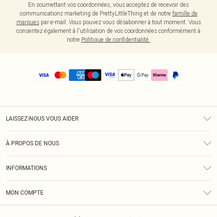
En soumettant vos coordonnées, vous acceptez de recevoir des
communications marketing de PrettyLittleThing et de notre
famille de
marques
par e-mail. Vous pouvez vous désabonner à tout moment. Vous
consentez également à l'utilisation de vos coordonnées conformément à
notre
Politique de confidentialité.
LAISSEZ-NOUS VOUS AIDER
Assistance
À PROPOS DE NOUS
Retours
À Notre Sujet
Guide Des Tailles
INFORMATIONS
PLT Réduction pour les étudiants
Livraison
Conditions Générales
Diversité
Royalty
MON COMPTE
Politique De Confidentialité
Klarna
Cookies
Informations Sur L’App PLT
Réduction étudiant - Student Beans