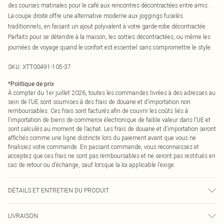
des courses matinales pour le café aux rencontres décontractées entre amis.
La coupe droite offre une alternative moderne aux joggings fuselés
traditionnels, en faisant un ajout polyvalent à votre garde-robe décontractée.
Parfaits pour se détendre à la maison, les sorties décontractées, ou même les
journées de voyage quand le confort est essentiel sans compromettre le style.
SKU:
XTT00491-105-37
*
Politique de prix
À compter du 1er juillet 2026, toutes les commandes livrées à des adresses au
sein de l’UE sont soumises à des frais de douane et d’importation non
remboursables. Ces frais sont facturés afin de couvrir les coûts liés à
l’importation de biens de commerce électronique de faible valeur dans l’UE et
sont calculés au moment de l’achat. Les frais de douane et d’importation seront
affichés comme une ligne distincte lors du paiement avant que vous ne
finalisiez votre commande. En passant commande, vous reconnaissez et
acceptez que ces frais ne sont pas remboursables et ne seront pas restitués en
cas de retour ou d’échange, sauf lorsque la loi applicable l’exige.
DÉTAILS ET ENTRETIEN DU PRODUIT
60% Coton 40% Polyester. Lavage en machine. Le mannequin porte une taille
LIVRAISON
M UK.