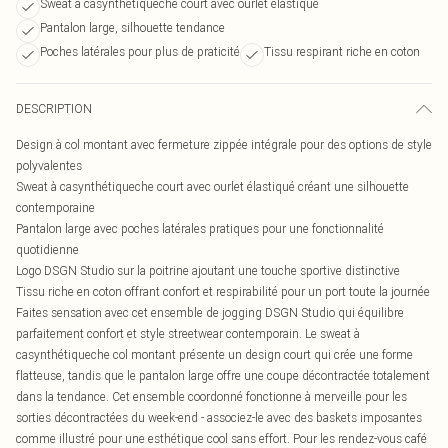
Sweat à casynthétiqueche court avec ourlet élastiqué
Pantalon large, silhouette tendance
Poches latérales pour plus de praticité
Tissu respirant riche en coton
DESCRIPTION
Design à col montant avec fermeture zippée intégrale pour des options de style
polyvalentes
Sweat à casynthétiqueche court avec ourlet élastiqué créant une silhouette
contemporaine
Pantalon large avec poches latérales pratiques pour une fonctionnalité
quotidienne
Logo DSGN Studio sur la poitrine ajoutant une touche sportive distinctive
Tissu riche en coton offrant confort et respirabilité pour un port toute la journée
Faites sensation avec cet ensemble de jogging DSGN Studio qui équilibre
parfaitement confort et style streetwear contemporain. Le sweat à
casynthétiqueche col montant présente un design court qui crée une forme
flatteuse, tandis que le pantalon large offre une coupe décontractée totalement
dans la tendance. Cet ensemble coordonné fonctionne à merveille pour les
sorties décontractées du week-end - associez-le avec des baskets imposantes
comme illustré pour une esthétique cool sans effort. Pour les rendez-vous café