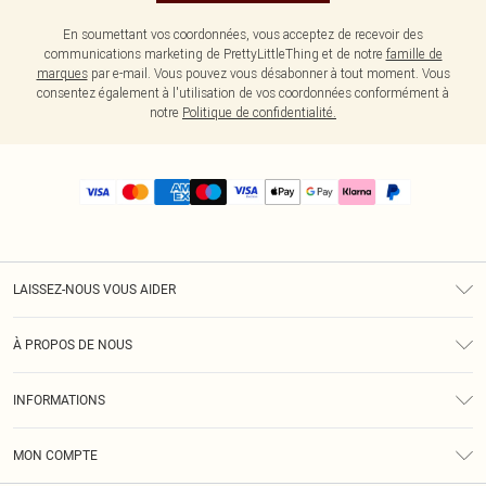
En soumettant vos coordonnées, vous acceptez de recevoir des
communications marketing de PrettyLittleThing et de notre
famille de
marques
par e-mail. Vous pouvez vous désabonner à tout moment. Vous
consentez également à l'utilisation de vos coordonnées conformément à
notre
Politique de confidentialité.
LAISSEZ-NOUS VOUS AIDER
Assistance
À PROPOS DE NOUS
Retours
À Notre Sujet
Guide Des Tailles
INFORMATIONS
PLT Réduction pour les étudiants
Livraison
Conditions Générales
Diversité
Royalty
MON COMPTE
Politique De Confidentialité
Klarna