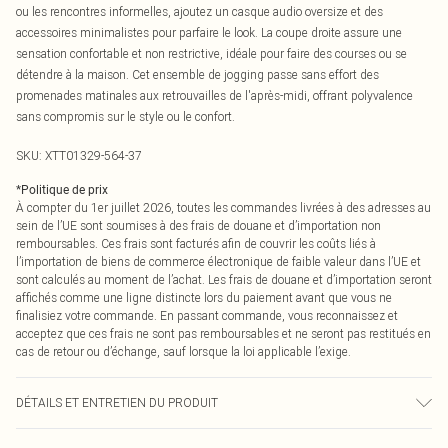
ou les rencontres informelles, ajoutez un casque audio oversize et des
accessoires minimalistes pour parfaire le look. La coupe droite assure une
sensation confortable et non restrictive, idéale pour faire des courses ou se
détendre à la maison. Cet ensemble de jogging passe sans effort des
promenades matinales aux retrouvailles de l'après-midi, offrant polyvalence
sans compromis sur le style ou le confort.
SKU:
XTT01329-564-37
*
Politique de prix
À compter du 1er juillet 2026, toutes les commandes livrées à des adresses au
sein de l’UE sont soumises à des frais de douane et d’importation non
remboursables. Ces frais sont facturés afin de couvrir les coûts liés à
l’importation de biens de commerce électronique de faible valeur dans l’UE et
sont calculés au moment de l’achat. Les frais de douane et d’importation seront
affichés comme une ligne distincte lors du paiement avant que vous ne
finalisiez votre commande. En passant commande, vous reconnaissez et
acceptez que ces frais ne sont pas remboursables et ne seront pas restitués en
cas de retour ou d’échange, sauf lorsque la loi applicable l’exige.
DÉTAILS ET ENTRETIEN DU PRODUIT
60% Coton 40% Polyester. Lavage en machine. Le mannequin porte une taille