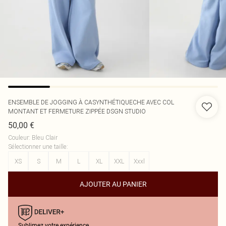
ENSEMBLE DE JOGGING À CASYNTHÉTIQUECHE AVEC COL
MONTANT ET FERMETURE ZIPPÉE DSGN STUDIO
50,00 €
Couleur
:
Bleu Clair
Sélectionner une taille
:
XS
S
M
L
XL
XXL
Xxxl
AJOUTER AU PANIER
Sublimez votre expérience