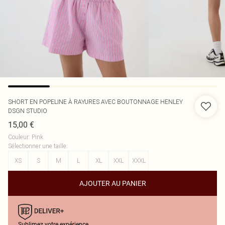
SHORT EN POPELINE À RAYURES AVEC BOUTONNAGE HENLEY
DSGN STUDIO
15,00 €
Couleur
:
Pink
Sélectionner une taille
:
XS
S
M
L
XL
XXL
XXXL
AJOUTER AU PANIER
Sublimez votre expérience