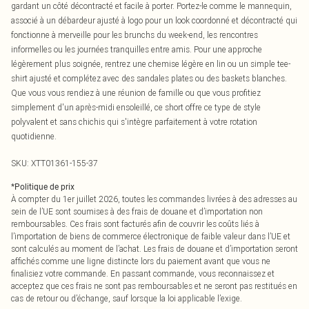
gardant un côté décontracté et facile à porter. Portez-le comme le mannequin,
associé à un débardeur ajusté à logo pour un look coordonné et décontracté qui
fonctionne à merveille pour les brunchs du week-end, les rencontres
informelles ou les journées tranquilles entre amis. Pour une approche
légèrement plus soignée, rentrez une chemise légère en lin ou un simple tee-
shirt ajusté et complétez avec des sandales plates ou des baskets blanches.
Que vous vous rendiez à une réunion de famille ou que vous profitiez
simplement d'un après-midi ensoleillé, ce short offre ce type de style
polyvalent et sans chichis qui s'intègre parfaitement à votre rotation
quotidienne.
SKU:
XTT01361-155-37
*
Politique de prix
À compter du 1er juillet 2026, toutes les commandes livrées à des adresses au
sein de l’UE sont soumises à des frais de douane et d’importation non
remboursables. Ces frais sont facturés afin de couvrir les coûts liés à
l’importation de biens de commerce électronique de faible valeur dans l’UE et
sont calculés au moment de l’achat. Les frais de douane et d’importation seront
affichés comme une ligne distincte lors du paiement avant que vous ne
finalisiez votre commande. En passant commande, vous reconnaissez et
acceptez que ces frais ne sont pas remboursables et ne seront pas restitués en
cas de retour ou d’échange, sauf lorsque la loi applicable l’exige.