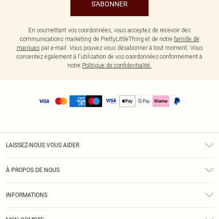
S'ABONNER
En soumettant vos coordonnées, vous acceptez de recevoir des
communications marketing de PrettyLittleThing et de notre
famille de
marques
par e-mail. Vous pouvez vous désabonner à tout moment. Vous
consentez également à l'utilisation de vos coordonnées conformément à
notre
Politique de confidentialité.
LAISSEZ-NOUS VOUS AIDER
Assistance
À PROPOS DE NOUS
Retours
À Notre Sujet
Guide Des Tailles
INFORMATIONS
PLT Réduction pour les étudiants
Livraison
Conditions Générales
Diversité
Royalty