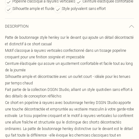
Popeline classique à rayures verticales
Ceinture élastiquée confortable
Silhouette ample et fluide
Style polyvalent sans effort
DESCRIPTION
Patte de boutonnage style henley sur le devant qui ajoute un détail décontracté
et distinctif à ce short casual
Motif classique à rayures verticales confectionné dans un tissage popeline
croquant pour une finition soignée et impeccable
Ceinture élastiquée qui assure un ajustement confortable et facile tout au long
de la journée
Silhouette ample et décontractée avec un ourlet court - idéale pour les tenues
par temps chaud
Fait partie de la collection DSGN Studio, alliant un style quotidien sans effort à
des détails de conception réfléchis
Ce short en popeline à rayures avec boutonnage henley DSGN Studio apporte
une touche décontractée et empruntée au vestiaire masculin à votre garde-robe
estivale. Le tissu popeline croquant et le motif à rayures verticales lui confèrent
une allure fraîche et structurée qui le distingue des shorts décontractés
ordinaires. La patte de boutonnage henley distinctive sur le devant est le détail
qui fait toute la différence - elle évoque les chemises classiques tout en