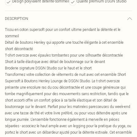
Design polyvalent détente-sommeil
Qualité premium DSGN Studio
DESCRIPTION
Tissu en coton supersoft pour un confort ultime pendant la détente et le
sommeil
Détail de boutons Henley qui apporte une touche élégante à cet ensemble
short décontracté
T-shirt oversize avec épaules tombantes pour une silhouette décontractée
Short à taille élastique avec détail de boutonnage sur le devant
Broderie signature DSGN Studio sur le haut et le short
Transformez votre collection de vêtements de nuit avec cet ensemble Short
Supersoft à Boutons Henley Lounge de DSGN Studio. Le t-shirt oversize
présente une encolure ras du cou décontractée et une coupe généreuse qui
tombe magnifiquement pour des mouvements sans restriction, tandis que le
short assorti offre un confort grâce à sa taille élastique et son détail de
boutonnage sur le devant. Parfait pour les matinées paresseuses du week-end
avec une tasse de thé et votre livre préféré, ou pour vous détendre après une
longue journée. L'ensemble fonctionne également à merveille en pièces
séparées - associez le haut ample avec un legging pour la pratique du yoga, ou
portez le short avec un débardeur ajusté pour la détente estivale. Cet ensemble