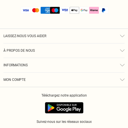
LAISSEZ-NOUS VOUS AIDER
Assistance
À PROPOS DE NOUS
Retours
À Notre Sujet
Guide Des Tailles
INFORMATIONS
PLT Réduction pour les étudiants
Livraison
Conditions Générales
Diversité
Royalty
MON COMPTE
Politique De Confidentialité
Klarna
Cookies
Informations Sur L’App PLT
Réduction étudiant - Student Beans
Téléchargez notre application
Historique
Suivez-nous sur les réseaux sociaux