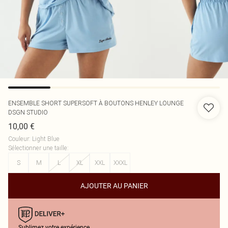
ENSEMBLE SHORT SUPERSOFT À BOUTONS HENLEY LOUNGE
DSGN STUDIO
10,00 €
Couleur
:
Light Blue
Sélectionner une taille
:
S
M
L
XL
XXL
XXXL
AJOUTER AU PANIER
Sublimez votre expérience