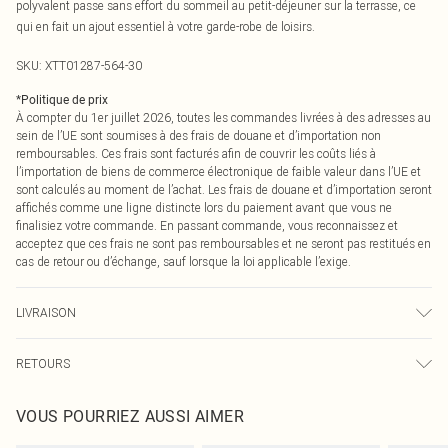
polyvalent passe sans effort du sommeil au petit-déjeuner sur la terrasse, ce
qui en fait un ajout essentiel à votre garde-robe de loisirs.
SKU:
XTT01287-564-30
*
Politique de prix
À compter du 1er juillet 2026, toutes les commandes livrées à des adresses au
sein de l’UE sont soumises à des frais de douane et d’importation non
remboursables. Ces frais sont facturés afin de couvrir les coûts liés à
l’importation de biens de commerce électronique de faible valeur dans l’UE et
sont calculés au moment de l’achat. Les frais de douane et d’importation seront
affichés comme une ligne distincte lors du paiement avant que vous ne
finalisiez votre commande. En passant commande, vous reconnaissez et
acceptez que ces frais ne sont pas remboursables et ne seront pas restitués en
cas de retour ou d’échange, sauf lorsque la loi applicable l’exige.
LIVRAISON
Livraison standard France
0
RETOURS
Jusqu'à 7 jours ouvrables
Un problème survient ? Vous disposez de 21 jours à compter de la réception
Livraison express France
€7.99
VOUS POURRIEZ AUSSI AIMER
pour nous retourner un article.
Jusqu'à 2-3 jours ouvrables
Veuillez noter que nous ne pouvons pas rembourser les masques tendance, les