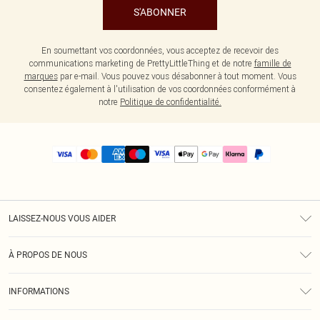
S'ABONNER
En soumettant vos coordonnées, vous acceptez de recevoir des
communications marketing de PrettyLittleThing et de notre
famille de
marques
par e-mail. Vous pouvez vous désabonner à tout moment. Vous
consentez également à l'utilisation de vos coordonnées conformément à
notre
Politique de confidentialité.
LAISSEZ-NOUS VOUS AIDER
Assistance
À PROPOS DE NOUS
Retours
À Notre Sujet
Guide Des Tailles
INFORMATIONS
PLT Réduction pour les étudiants
Livraison
Conditions Générales
Diversité
Royalty