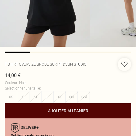
T-SHIRT OVERSIZE BRODÉ SCRIPT DSGN STUDIO
14,00 €
Couleur
:
Noir
Sélectionner une taille
:
XS
S
M
L
XL
XXL
Xxxl
AJOUTER AU PANIER
Sublimez votre expérience