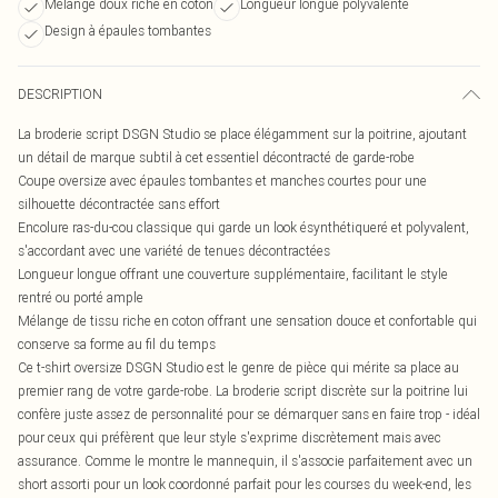
Mélange doux riche en coton
Longueur longue polyvalente
Design à épaules tombantes
DESCRIPTION
La broderie script DSGN Studio se place élégamment sur la poitrine, ajoutant
un détail de marque subtil à cet essentiel décontracté de garde-robe
Coupe oversize avec épaules tombantes et manches courtes pour une
silhouette décontractée sans effort
Encolure ras-du-cou classique qui garde un look ésynthétiqueré et polyvalent,
s'accordant avec une variété de tenues décontractées
Longueur longue offrant une couverture supplémentaire, facilitant le style
rentré ou porté ample
Mélange de tissu riche en coton offrant une sensation douce et confortable qui
conserve sa forme au fil du temps
Ce t-shirt oversize DSGN Studio est le genre de pièce qui mérite sa place au
premier rang de votre garde-robe. La broderie script discrète sur la poitrine lui
confère juste assez de personnalité pour se démarquer sans en faire trop - idéal
pour ceux qui préfèrent que leur style s'exprime discrètement mais avec
assurance. Comme le montre le mannequin, il s'associe parfaitement avec un
short assorti pour un look coordonné parfait pour les courses du week-end, les