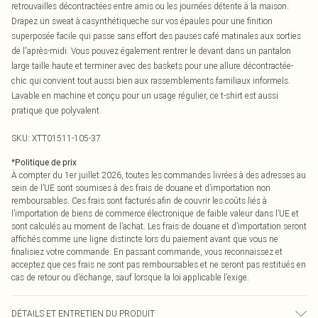
retrouvailles décontractées entre amis ou les journées détente à la maison.
Drapez un sweat à casynthétiqueche sur vos épaules pour une finition
superposée facile qui passe sans effort des pauses café matinales aux sorties
de l'après-midi. Vous pouvez également rentrer le devant dans un pantalon
large taille haute et terminer avec des baskets pour une allure décontractée-
chic qui convient tout aussi bien aux rassemblements familiaux informels.
Lavable en machine et conçu pour un usage régulier, ce t-shirt est aussi
pratique que polyvalent.
SKU:
XTT01511-105-37
*
Politique de prix
À compter du 1er juillet 2026, toutes les commandes livrées à des adresses au
sein de l’UE sont soumises à des frais de douane et d’importation non
remboursables. Ces frais sont facturés afin de couvrir les coûts liés à
l’importation de biens de commerce électronique de faible valeur dans l’UE et
sont calculés au moment de l’achat. Les frais de douane et d’importation seront
affichés comme une ligne distincte lors du paiement avant que vous ne
finalisiez votre commande. En passant commande, vous reconnaissez et
acceptez que ces frais ne sont pas remboursables et ne seront pas restitués en
cas de retour ou d’échange, sauf lorsque la loi applicable l’exige.
DÉTAILS ET ENTRETIEN DU PRODUIT