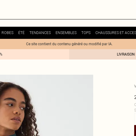
ROBES
ÉTÉ
TENDANCES
ENSEMBLES
TOPS
CHAUSSURES ET ACCES
Ce site contient du contenu généré ou modifié par IA.
0%
LIVRAISON
C
S