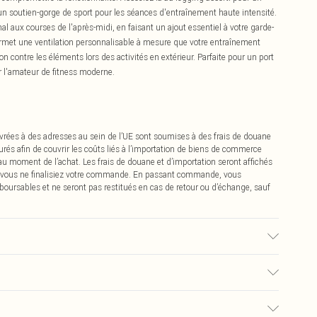
n soutien-gorge de sport pour les séances d'entraînement haute intensité.
l aux courses de l'après-midi, en faisant un ajout essentiel à votre garde-
permet une ventilation personnalisable à mesure que votre entraînement
ion contre les éléments lors des activités en extérieur. Parfaite pour un port
ur l'amateur de fitness moderne.
vrées à des adresses au sein de l’UE sont soumises à des frais de douane
urés afin de couvrir les coûts liés à l’importation de biens de commerce
 au moment de l’achat. Les frais de douane et d’importation seront affichés
 vous ne finalisiez votre commande. En passant commande, vous
boursables et ne seront pas restitués en cas de retour ou d’échange, sauf
ars UK size M.
0