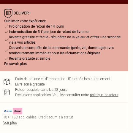
Sublimez votre expérience
Prolongation de retour de 14 jours
Indemnisation de 5 € par jour de retard de livraison
Revente gratuite et facile - récupérez de la valeur et offrez une seconde
vie à vos articles.
Couverture complète de la commande (perte, vol, dommage) avec
remboursement immédiat pour les réclamations éligibles
Revente gratuite et simple
En savoir plus
Frais de douane et d’importation UE ajoutés lors du paiement.
Livraison à gratuite !
Retour possible dans les 28 jours
Exclusions applicables.
Veuillez consulter notre
politique de retour
18+, T&C applicables. Crédit soumis à statut
Voir plus