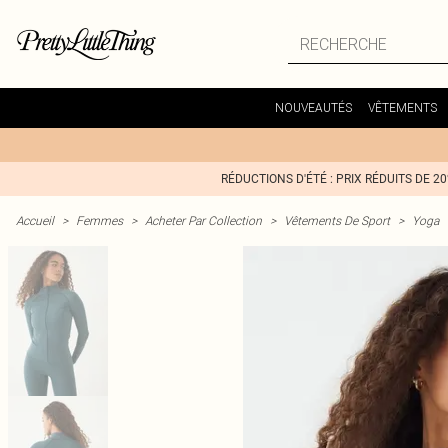
NOUVEAUTÉS
VÊTEMENTS
RÉDUCTIONS D'ÉTÉ : PRIX RÉDUITS DE 2
Accueil
>
Femmes
>
Acheter Par Collection
>
Vêtements De Sport
>
Yoga