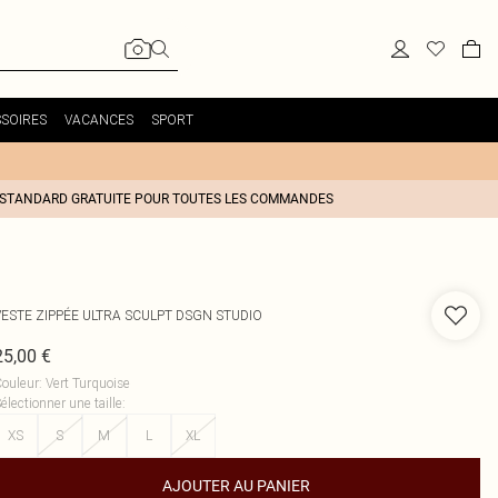
SOIRES
VACANCES
SPORT
 STANDARD GRATUITE POUR TOUTES LES COMMANDES
VESTE ZIPPÉE ULTRA SCULPT DSGN STUDIO
25,00 €
ouleur
:
Vert Turquoise
électionner une taille
:
XS
S
M
L
XL
AJOUTER AU PANIER