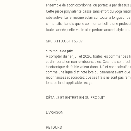
ensemble de sport coordonné, ou portez-la par-dessus u
Cette pièce polyvalente passe sans effort du yoga matina
robe active. La fermeture éclair sur toute la longueur 
s'intensifie, tandis que le col montant offre une protect
toute l'année, cette veste allie performance et style po
SKU:
XTT00551-168-37
*
Politique de prix
À compter du 1er juillet 2026, toutes les commandes li
et d’importation non remboursables. Ces frais sont fact
électronique de faible valeur dans l’UE et sont calculés
comme une ligne distincte lors du paiement avant que
reconnaissez et acceptez que ces frais ne sont pas rem
lorsque la loi applicable l’exige.
DÉTAILS ET ENTRETIEN DU PRODUIT
92% Polyamide, 8% Elastane. Machine wash. Model we
LIVRAISON
Livraison standard France
RETOURS
Jusqu'à 7 jours ouvrables