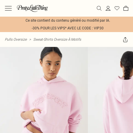
Ce site contient du contenu généré ou modifié par IA.
-30% POUR LES VIPS* AVEC LE CODE : VIP30
Pulls Oversize
>
Sweat-Shirts Oversize À Motifs