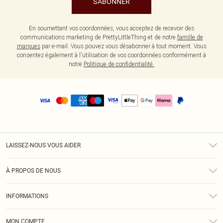
S'ABONNER
En soumettant vos coordonnées, vous acceptez de recevoir des
communications marketing de PrettyLittleThing et de notre
famille de
marques
par e-mail. Vous pouvez vous désabonner à tout moment. Vous
consentez également à l'utilisation de vos coordonnées conformément à
notre
Politique de confidentialité.
LAISSEZ-NOUS VOUS AIDER
Assistance
À PROPOS DE NOUS
Retours
À Notre Sujet
Guide Des Tailles
INFORMATIONS
PLT Réduction pour les étudiants
Livraison
Conditions Générales
Diversité
Royalty
MON COMPTE