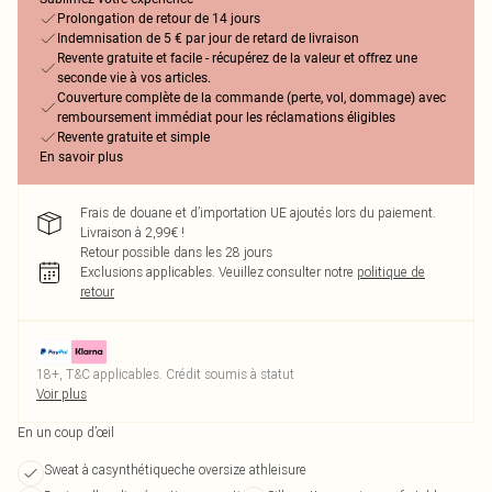
Prolongation de retour de 14 jours
Indemnisation de 5 € par jour de retard de livraison
Revente gratuite et facile - récupérez de la valeur et offrez une
seconde vie à vos articles.
Couverture complète de la commande (perte, vol, dommage) avec
remboursement immédiat pour les réclamations éligibles
Revente gratuite et simple
En savoir plus
Frais de douane et d’importation UE ajoutés lors du paiement.
Livraison à 2,99€ !
Retour possible dans les 28 jours
Exclusions applicables.
Veuillez consulter notre
politique de
retour
18+, T&C applicables. Crédit soumis à statut
Voir plus
En un coup d’œil
Sweat à casynthétiqueche oversize athleisure