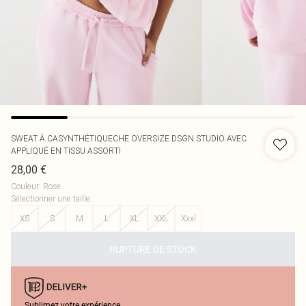
SWEAT À CASYNTHÉTIQUECHE OVERSIZE DSGN STUDIO AVEC
APPLIQUÉ EN TISSU ASSORTI
28,00 €
Couleur
:
Rose
Sélectionner une taille
:
XS
S
M
L
XL
XXL
Xxxl
RUPTURE DE STOCK
Sublimez votre expérience