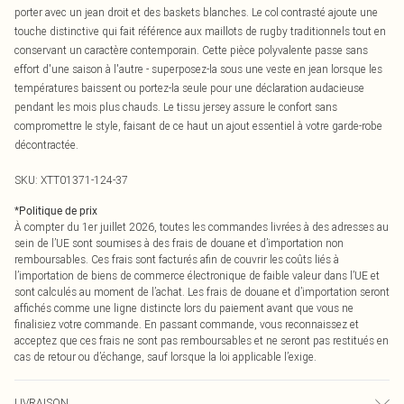
porter avec un jean droit et des baskets blanches. Le col contrasté ajoute une
touche distinctive qui fait référence aux maillots de rugby traditionnels tout en
conservant un caractère contemporain. Cette pièce polyvalente passe sans
effort d'une saison à l'autre - superposez-la sous une veste en jean lorsque les
températures baissent ou portez-la seule pour une déclaration audacieuse
pendant les mois plus chauds. Le tissu jersey assure le confort sans
compromettre le style, faisant de ce haut un ajout essentiel à votre garde-robe
décontractée.
SKU:
XTT01371-124-37
*
Politique de prix
À compter du 1er juillet 2026, toutes les commandes livrées à des adresses au
sein de l’UE sont soumises à des frais de douane et d’importation non
remboursables. Ces frais sont facturés afin de couvrir les coûts liés à
l’importation de biens de commerce électronique de faible valeur dans l’UE et
sont calculés au moment de l’achat. Les frais de douane et d’importation seront
affichés comme une ligne distincte lors du paiement avant que vous ne
finalisiez votre commande. En passant commande, vous reconnaissez et
acceptez que ces frais ne sont pas remboursables et ne seront pas restitués en
cas de retour ou d’échange, sauf lorsque la loi applicable l’exige.
LIVRAISON