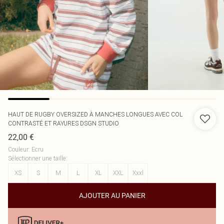
HAUT DE RUGBY OVERSIZED À MANCHES LONGUES AVEC COL
CONTRASTÉ ET RAYURES DSGN STUDIO
22,00 €
Couleur
:
Ecru
Sélectionner une taille
:
XS
S
M
L
XL
XXL
Xxxl
AJOUTER AU PANIER