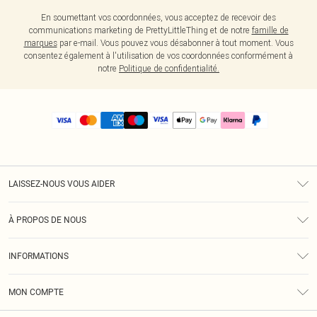
En soumettant vos coordonnées, vous acceptez de recevoir des
communications marketing de PrettyLittleThing et de notre
famille de
marques
par e-mail. Vous pouvez vous désabonner à tout moment. Vous
consentez également à l'utilisation de vos coordonnées conformément à
notre
Politique de confidentialité.
LAISSEZ-NOUS VOUS AIDER
Assistance
À PROPOS DE NOUS
Retours
À Notre Sujet
Guide Des Tailles
INFORMATIONS
PLT Réduction pour les étudiants
Livraison
Conditions Générales
Diversité
Royalty
MON COMPTE
Politique De Confidentialité
Klarna