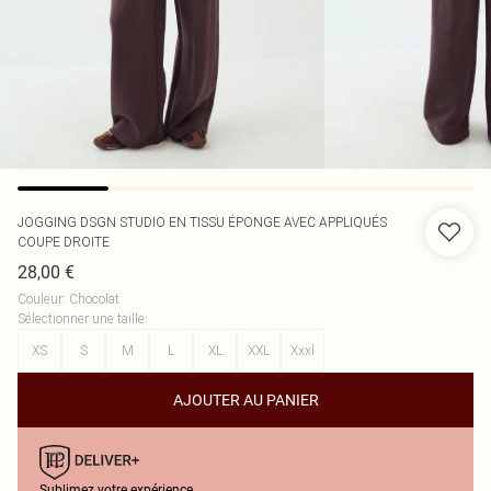
JOGGING DSGN STUDIO EN TISSU ÉPONGE AVEC APPLIQUÉS
COUPE DROITE
28,00 €
Couleur
:
Chocolat
Sélectionner une taille
:
XS
S
M
L
XL
XXL
Xxxl
AJOUTER AU PANIER
Sublimez votre expérience