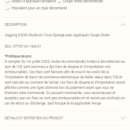
Détails d'appliqués tendance
Coupe droite décontractée
Polyvalent pour un style décontracté
DESCRIPTION
Jogging DSGN Studio en Tissu Éponge avec Appliqués Coupe Droite
SKU:
XTT01181-186-37
*
Politique de prix
À compter du 1er juillet 2026, toutes les commandes livrées à des adresses au
sein de l’UE sont soumises à des frais de douane et d’importation non
remboursables. Ces frais sont facturés afin de couvrir les coûts liés à
l’importation de biens de commerce électronique de faible valeur dans l’UE et
sont calculés au moment de l’achat. Les frais de douane et d’importation seront
affichés comme une ligne distincte lors du paiement avant que vous ne
finalisiez votre commande. En passant commande, vous reconnaissez et
acceptez que ces frais ne sont pas remboursables et ne seront pas restitués en
cas de retour ou d’échange, sauf lorsque la loi applicable l’exige.
DÉTAILS ET ENTRETIEN DU PRODUIT
60% Cotton 40% Polyester Model wears size M