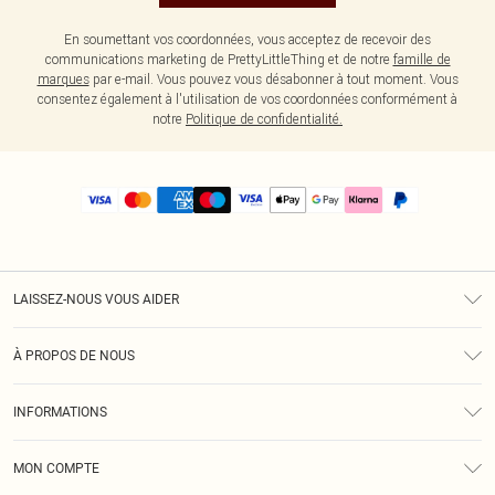
En soumettant vos coordonnées, vous acceptez de recevoir des
communications marketing de PrettyLittleThing et de notre
famille de
marques
par e-mail. Vous pouvez vous désabonner à tout moment. Vous
consentez également à l'utilisation de vos coordonnées conformément à
notre
Politique de confidentialité.
LAISSEZ-NOUS VOUS AIDER
Assistance
À PROPOS DE NOUS
Retours
À Notre Sujet
Guide Des Tailles
INFORMATIONS
PLT Réduction pour les étudiants
Livraison
Conditions Générales
Diversité
Royalty
MON COMPTE
Politique De Confidentialité
Klarna