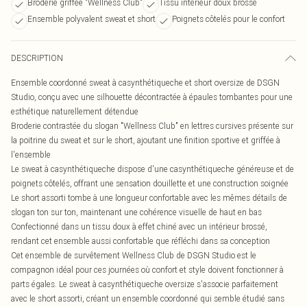
Broderie griffée "Wellness Club"
Tissu intérieur doux brossé
Ensemble polyvalent sweat et short
Poignets côtelés pour le confort
DESCRIPTION
Ensemble coordonné sweat à casynthétiqueche et short oversize de DSGN
Studio, conçu avec une silhouette décontractée à épaules tombantes pour une
esthétique naturellement détendue
Broderie contrastée du slogan "Wellness Club" en lettres cursives présente sur
la poitrine du sweat et sur le short, ajoutant une finition sportive et griffée à
l'ensemble
Le sweat à casynthétiqueche dispose d'une casynthétiqueche généreuse et de
poignets côtelés, offrant une sensation douillette et une construction soignée
Le short assorti tombe à une longueur confortable avec les mêmes détails de
slogan ton sur ton, maintenant une cohérence visuelle de haut en bas
Confectionné dans un tissu doux à effet chiné avec un intérieur brossé,
rendant cet ensemble aussi confortable que réfléchi dans sa conception
Cet ensemble de survêtement Wellness Club de DSGN Studio est le
compagnon idéal pour ces journées où confort et style doivent fonctionner à
parts égales. Le sweat à casynthétiqueche oversize s'associe parfaitement
avec le short assorti, créant un ensemble coordonné qui semble étudié sans