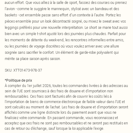
aucun effort. Que vous alliez à la salle de sport, fassiez des courses ou preniez
l'avion - comme le suggère le mannequin, stylisé avec un bandeau et des
baskets - cet ensemble passe sans effort d'un contexte à l'autre. Portez les
pièces ensemble pour un look décontracté soigné, ou mixez le sweat avec vos
leggings préférés pour une nouvelle interprétation. Le short se marie tout aussi
bien avec un simple t-shirt ajusté lors des journées plus chaudes. Parfait pour
les moments de détente du week-end, les rencontres informelles entre amis,
ou les journées de voyage discrètes où vous voulez arriver avec une allure
soignée sans sacrifier le confort. Un élément de garde-robe polyvalent qui
mérite sa place saison après saison.
SKU:
XTT01473-978-37
*
Politique de prix
À compter du 1er juillet 2026, toutes les commandes livrées à des adresses au
sein de l’UE sont soumises à des frais de douane et d’importation non
remboursables. Ces frais sont facturés afin de couvrir les coûts liés à
l’importation de biens de commerce électronique de faible valeur dans l’UE et
sont calculés au moment de l’achat. Les frais de douane et d’importation seront
affichés comme une ligne distincte lors du paiement avant que vous ne
finalisiez votre commande. En passant commande, vous reconnaissez et
acceptez que ces frais ne sont pas remboursables et ne seront pas restitués en
cas de retour ou d’échange, sauf lorsque la loi applicable l’exige.