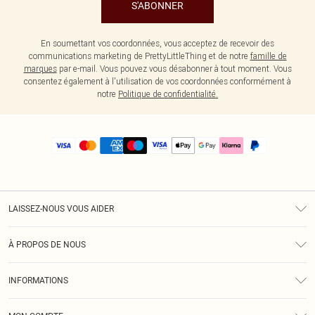
S'ABONNER
En soumettant vos coordonnées, vous acceptez de recevoir des
communications marketing de PrettyLittleThing et de notre
famille de
marques
par e-mail. Vous pouvez vous désabonner à tout moment. Vous
consentez également à l'utilisation de vos coordonnées conformément à
notre
Politique de confidentialité.
LAISSEZ-NOUS VOUS AIDER
Assistance
À PROPOS DE NOUS
Retours
À Notre Sujet
Guide Des Tailles
INFORMATIONS
PLT Réduction pour les étudiants
Livraison
Conditions Générales
Diversité
Royalty