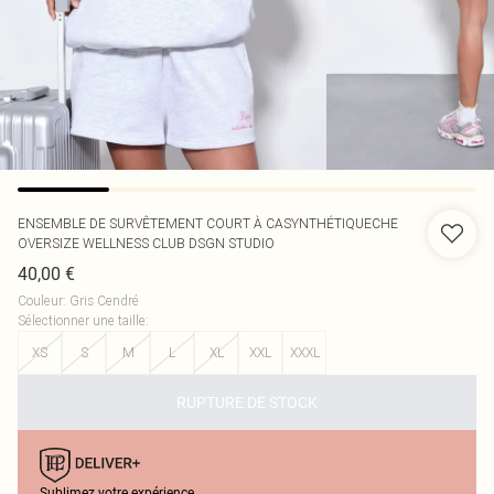
ENSEMBLE DE SURVÊTEMENT COURT À CASYNTHÉTIQUECHE
OVERSIZE WELLNESS CLUB DSGN STUDIO
40,00 €
Couleur
:
Gris Cendré
Sélectionner une taille
:
XS
S
M
L
XL
XXL
XXXL
RUPTURE DE STOCK
Sublimez votre expérience