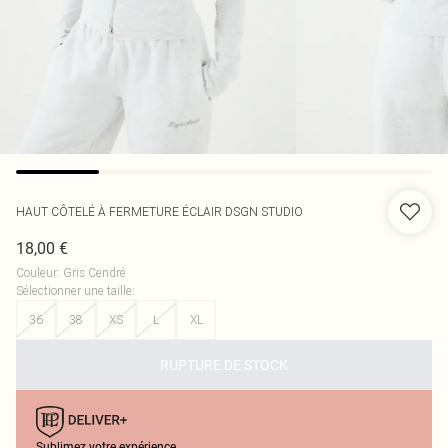
HAUT CÔTELÉ À FERMETURE ÉCLAIR DSGN STUDIO
18,00 €
Couleur
:
Gris Cendré
Sélectionner une taille
:
36
38
XS
L
XL
RUPTURE DE STOCK
Sublimez votre expérience