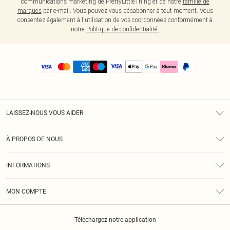
communications marketing de PrettyLittleThing et de notre
famille de
marques
par e-mail. Vous pouvez vous désabonner à tout moment. Vous
consentez également à l'utilisation de vos coordonnées conformément à
notre
Politique de confidentialité.
LAISSEZ-NOUS VOUS AIDER
Assistance
À PROPOS DE NOUS
Retours
À Notre Sujet
Guide Des Tailles
INFORMATIONS
PLT Réduction pour les étudiants
Livraison
Conditions Générales
Diversité
Royalty
MON COMPTE
Politique De Confidentialité
Klarna
Cookies
Informations Sur L’App PLT
Réduction étudiant - Student Beans
Téléchargez notre application
Historique