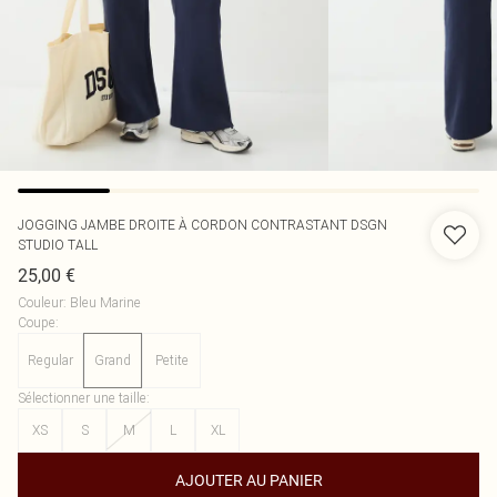
JOGGING JAMBE DROITE À CORDON CONTRASTANT DSGN
STUDIO TALL
25,00 €
Couleur
:
Bleu Marine
Coupe
:
Regular
Grand
Petite
Sélectionner une taille
:
XS
S
M
L
XL
AJOUTER AU PANIER