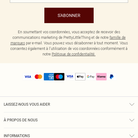
S'ABONNER
En soumettant vos coordonnées, vous acceptez de recevoir des
communications marketing de PrettyLittleThing et de notre
famille de
marques
par e-mail. Vous pouvez vous désabonner à tout moment. Vous
consentez également à l'utilisation de vos coordonnées conformément à
notre
Politique de confidentialité.
LAISSEZ-NOUS VOUS AIDER
Assistance
À PROPOS DE NOUS
Retours
À Notre Sujet
Guide Des Tailles
INFORMATIONS