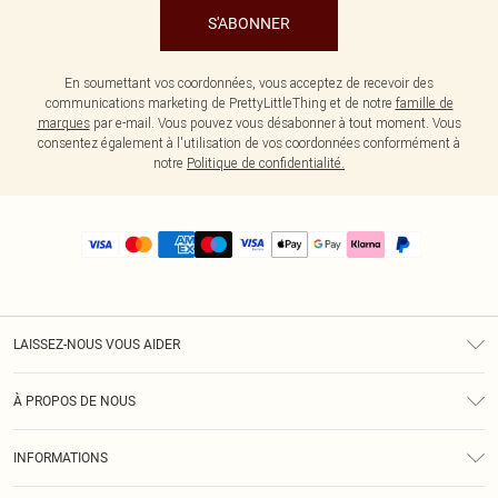
S'ABONNER
En soumettant vos coordonnées, vous acceptez de recevoir des
communications marketing de PrettyLittleThing et de notre
famille de
marques
par e-mail. Vous pouvez vous désabonner à tout moment. Vous
consentez également à l'utilisation de vos coordonnées conformément à
notre
Politique de confidentialité.
LAISSEZ-NOUS VOUS AIDER
Assistance
À PROPOS DE NOUS
Retours
À Notre Sujet
Guide Des Tailles
INFORMATIONS
PLT Réduction pour les étudiants
Livraison