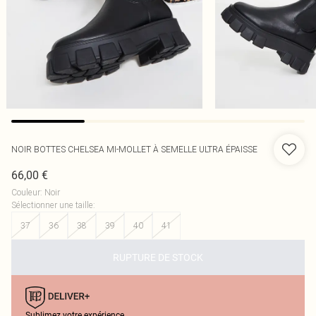
NOIR BOTTES CHELSEA MI-MOLLET À SEMELLE ULTRA ÉPAISSE
66,00 €
Couleur
:
Noir
Sélectionner une taille
:
37
36
38
39
40
41
RUPTURE DE STOCK
Sublimez votre expérience