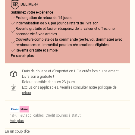
Sublimez votre expérience
Prolongation de retour de 14 jours
Indemnisation de 5 € par jour de retard de livraison
Revente gratuite et facile - récupérez de la valeur et offrez une
seconde vie à vos articles.
Couverture complète de la commande (perte, vol, dommage) avec
remboursement immédiat pour les réclamations éligibles
Revente gratuite et simple
En savoir plus
Frais de douane et d’importation UE ajoutés lors du paiement.
Livraison à gratuite !
Retour possible dans les 28 jours
Exclusions applicables.
Veuillez consulter notre
politique de
retour
18+, T&C applicables. Crédit soumis à statut
Voir plus
En un coup d’œil