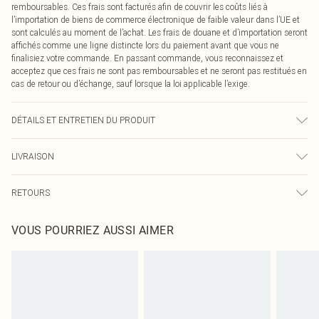
remboursables. Ces frais sont facturés afin de couvrir les coûts liés à
l’importation de biens de commerce électronique de faible valeur dans l’UE et
sont calculés au moment de l’achat. Les frais de douane et d’importation seront
affichés comme une ligne distincte lors du paiement avant que vous ne
finalisiez votre commande. En passant commande, vous reconnaissez et
acceptez que ces frais ne sont pas remboursables et ne seront pas restitués en
cas de retour ou d’échange, sauf lorsque la loi applicable l’exige.
DÉTAILS ET ENTRETIEN DU PRODUIT
97,0% Polyester, 3,0% Élasthanne Veuillez noter : en raison du tissu utilisé, la
LIVRAISON
couleur peut déteindre.
Livraison standard France
0
RETOURS
Jusqu'à 7 jours ouvrables
Un problème survient ? Vous disposez de 21 jours à compter de la réception
Livraison express France
€7.99
VOUS POURRIEZ AUSSI AIMER
pour nous retourner un article.
Jusqu'à 2-3 jours ouvrables
Veuillez noter que nous ne pouvons pas rembourser les masques tendance, les
Livraison en Point Relais
€2.99
cosmétiques, les bijoux pour piercings, les jouets pour adultes, les maillots de
Jusqu'à 7 jours ouvrables
bain ou la lingerie si l'opercule d'hygiène est endommagé ou endommagé.
Les chaussures et/ou vêtements doivent être non portés, non lavés et porter
leurs étiquettes d'origine. Les chaussures doivent également être essayées en