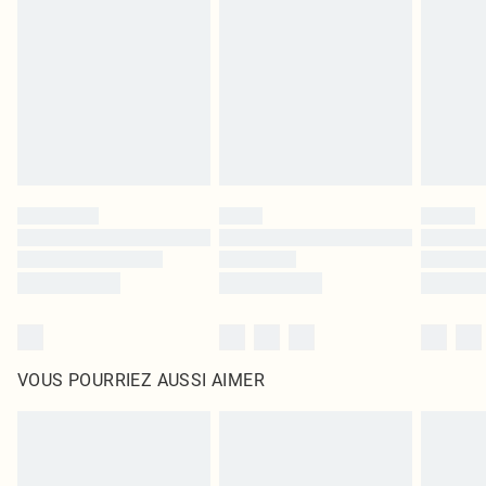
intérieur. Les articles pour la maison, y compris le linge de lit, les matelas, les
surmatelas et les oreillers, doivent être inutilisés et dans leur emballage
d'origine non ouvert. Ceci n'affecte pas vos droits statutaires.
Cliquez
ici
pour consulter l'intégralité de notre politique de retour.
VOUS POURRIEZ AUSSI AIMER