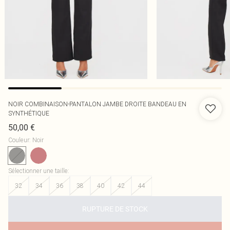
NOIR COMBINAISON-PANTALON JAMBE DROITE BANDEAU EN
SYNTHÉTIQUE
50,00 €
Couleur
:
Noir
Sélectionner une taille
:
32
34
36
38
40
42
44
RUPTURE DE STOCK