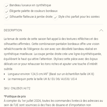
Bandeau luxueux en synthétique
Élégante palette de couleurs bordeaux
Silhouette flatteuse à jambe droite
Style chic parfait pour les soirées
DESCRIPTION
La tenue de soirée de cette saison fait appel à des textures réfléchies et des
silhouettes affirmées. Cette combinaison-pantalon bordeaux offre une vision
rafraîchissante de l'élégance du soir avec son décolleté bandeau réalisé en
synthétique moelleuse. La coupe jambe droite crée une ligne ésynthétiquerée,
équilibrant le haut qui attire l'attention. Stylisez cette pièce avec des bijoux
délicats en or pour rehausser les tons riches et ajouter une touche d'intérêt
subtile.
Longueur environ 124,5 cm/49" (Basé sur un échantillon taille UK 8)
Le mannequin porte la taille UK 8/ EU 36/ AUS 8/ US 4
SKU:
CNL0501/4/72
*
Politique de prix
À compter du 1er juillet 2026, toutes les commandes livrées à des adresses au
sein de l’UE sont soumises à des frais de douane et d’importation non