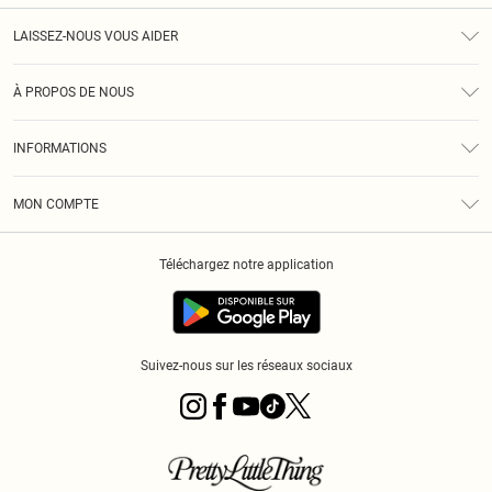
LAISSEZ-NOUS VOUS AIDER
Assistance
À PROPOS DE NOUS
Retours
À Notre Sujet
Guide Des Tailles
INFORMATIONS
PLT Réduction pour les étudiants
Livraison
Conditions Générales
Diversité
Royalty
MON COMPTE
Politique De Confidentialité
Klarna
Cookies
Informations Sur L’App PLT
Réduction étudiant - Student Beans
Téléchargez notre application
Historique
Suivez-nous sur les réseaux sociaux