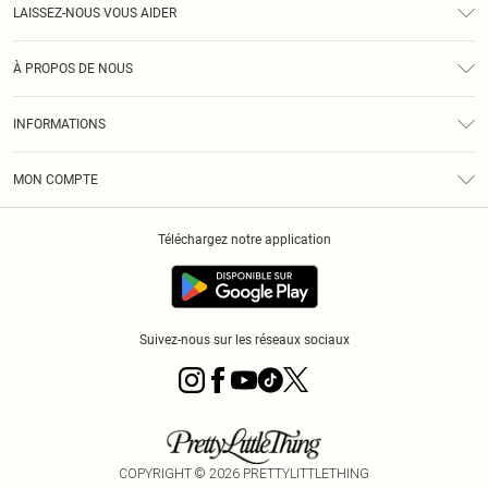
LAISSEZ-NOUS VOUS AIDER
Assistance
À PROPOS DE NOUS
Retours
À Notre Sujet
Guide Des Tailles
INFORMATIONS
PLT Réduction pour les étudiants
Livraison
Conditions Générales
Diversité
Royalty
MON COMPTE
Politique De Confidentialité
Klarna
Cookies
Informations Sur L’App PLT
Réduction étudiant - Student Beans
Téléchargez notre application
Historique
Suivez-nous sur les réseaux sociaux
COPYRIGHT ©
2026
PRETTYLITTLETHING