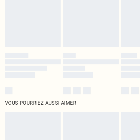
surmatelas et les oreillers, doivent être inutilisés et dans leur emballage
d'origine non ouvert. Ceci n'affecte pas vos droits statutaires.
Cliquez
ici
pour consulter l'intégralité de notre politique de retour.
VOUS POURRIEZ AUSSI AIMER