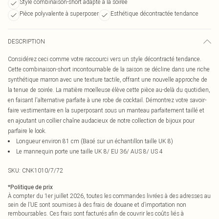
Style combinaison-short adapté à la soirée
Pièce polyvalente à superposer
Esthétique décontractée tendance
DESCRIPTION
Considérez ceci comme votre raccourci vers un style décontracté tendance.
Cette combinaison-short incontournable de la saison se décline dans une riche
synthétique marron avec une texture tactile, offrant une nouvelle approche de
la tenue de soirée. La matière moelleuse élève cette pièce au-delà du quotidien,
en faisant l'alternative parfaite à une robe de cocktail. Démontrez votre savoir-
faire vestimentaire en la superposant sous un manteau parfaitement taillé et
en ajoutant un collier chaîne audacieux de notre collection de bijoux pour
parfaire le look.
Longueur environ 81 cm (Basé sur un échantillon taille UK 8)
Le mannequin porte une taille UK 8/ EU 36/ AUS 8/ US 4
SKU:
CNK1010/7/72
*
Politique de prix
À compter du 1er juillet 2026, toutes les commandes livrées à des adresses au
sein de l’UE sont soumises à des frais de douane et d’importation non
remboursables. Ces frais sont facturés afin de couvrir les coûts liés à