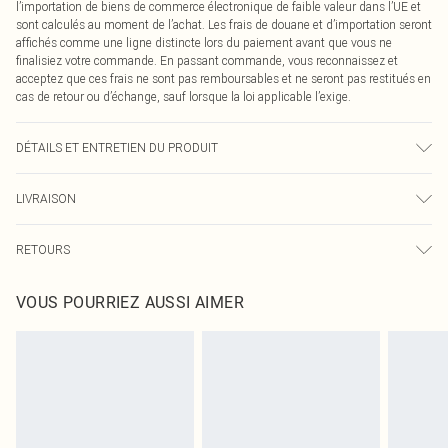
l’importation de biens de commerce électronique de faible valeur dans l’UE et
sont calculés au moment de l’achat. Les frais de douane et d’importation seront
affichés comme une ligne distincte lors du paiement avant que vous ne
finalisiez votre commande. En passant commande, vous reconnaissez et
acceptez que ces frais ne sont pas remboursables et ne seront pas restitués en
cas de retour ou d’échange, sauf lorsque la loi applicable l’exige.
DÉTAILS ET ENTRETIEN DU PRODUIT
95,0 % Polyester, 5,0 % Élasthanne Veuillez noter : en raison du tissu utilisé, la
LIVRAISON
couleur peut déteindre.
Livraison standard France
0
RETOURS
Jusqu'à 7 jours ouvrables
Un problème survient ? Vous disposez de 21 jours à compter de la réception
Livraison express France
€7.99
VOUS POURRIEZ AUSSI AIMER
pour nous retourner un article.
Jusqu'à 2-3 jours ouvrables
Veuillez noter que nous ne pouvons pas rembourser les masques tendance, les
Livraison en Point Relais
€2.99
cosmétiques, les bijoux pour piercings, les jouets pour adultes, les maillots de
Jusqu'à 7 jours ouvrables
bain ou la lingerie si l'opercule d'hygiène est endommagé ou endommagé.
Les chaussures et/ou vêtements doivent être non portés, non lavés et porter
leurs étiquettes d'origine. Les chaussures doivent également être essayées en
intérieur. Les articles pour la maison, y compris le linge de lit, les matelas, les