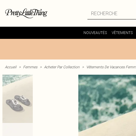
NOUVEAUTÉS
VÊTEMENTS
Accueil
>
Femmes
>
Acheter Par Collection
>
Vêtements De Vacances Fem