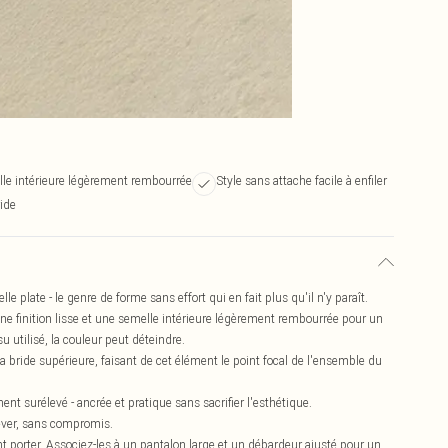
le intérieure légèrement rembourrée
Style sans attache facile à enfiler
ide
e plate - le genre de forme sans effort qui en fait plus qu'il n'y paraît.
ne finition lisse et une semelle intérieure légèrement rembourrée pour un
su utilisé, la couleur peut déteindre.
a bride supérieure, faisant de cet élément le point focal de l'ensemble du
nt surélevé - ancrée et pratique sans sacrifier l'esthétique.
nlever, sans compromis.
t porter. Associez-les à un pantalon large et un débardeur ajusté pour un