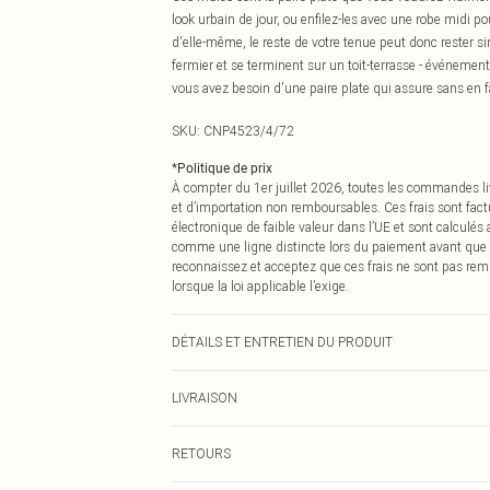
look urbain de jour, ou enfilez-les avec une robe midi p
d'elle-même, le reste de votre tenue peut donc rester
fermier et se terminent sur un toit-terrasse - événement
vous avez besoin d'une paire plate qui assure sans en fa
SKU:
CNP4523/4/72
*
Politique de prix
À compter du 1er juillet 2026, toutes les commandes li
et d’importation non remboursables. Ces frais sont fact
électronique de faible valeur dans l’UE et sont calculés
comme une ligne distincte lors du paiement avant que
reconnaissez et acceptez que ces frais ne sont pas rem
lorsque la loi applicable l’exige.
DÉTAILS ET ENTRETIEN DU PRODUIT
100% Polyuréthane Veuillez noter : en raison du tissu uti
LIVRAISON
Livraison standard France
RETOURS
Jusqu'à 7 jours ouvrables