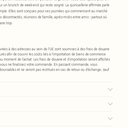
our un brunch de week-end qui reste soigné. La quincaillerie affirmée parle
 simple. Elles sont conçues pour ces journées qui commencent au marché
s décontractés, réunions de famille, après-midis entre amis - partout où
ire trop.
vrées à des adresses au sein de l’UE sont soumises à des frais de douane
urés afin de couvrir les coûts liés à l’importation de biens de commerce
 au moment de l’achat. Les frais de douane et d’importation seront affichés
 vous ne finalisiez votre commande. En passant commande, vous
boursables et ne seront pas restitués en cas de retour ou d’échange, sauf
lisé, la couleur peut déteindre.
€2.99