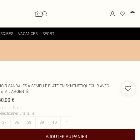
SOIRES
VACANCES
SPORT
NOIR SANDALES À SEMELLE PLATE EN SYNTHÉTIQUECUIR AVEC
DÉTAIL ARGENTÉ
30,00 €
ouleur
:
Noir
électionner une taille
:
37
36
38
39
40
41
AJOUTER AU PANIER