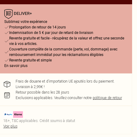
Sublimez votre expérience
Prolongation de retour de 14 jours
Indemnisation de 5 € par jour de retard de livraison
Revente gratuite et facile - récupérez de la valeur et offrez une seconde
vie à vos articles.
Couverture complète de la commande (perte, vol, dommage) avec
remboursement immédiat pour les réclamations éligibles
Revente gratuite et simple
En savoir plus
Frais de douane et d’importation UE ajoutés lors du paiement.
Livraison à 2,99€ !
Retour possible dans les 28 jours
Exclusions applicables.
Veuillez consulter notre
politique de retour
18+, T&C applicables. Crédit soumis à statut
Voir plus