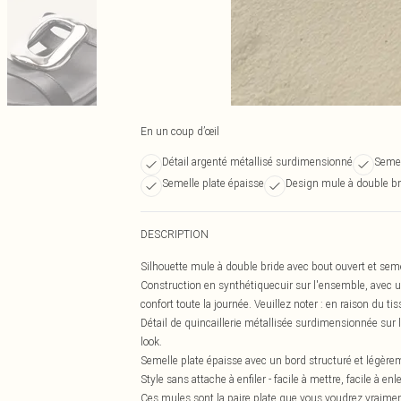
En un coup d’œil
Détail argenté métallisé surdimensionné
Semel
Semelle plate épaisse
Design mule à double br
DESCRIPTION
Silhouette mule à double bride avec bout ouvert et semell
Construction en synthétiquecuir sur l'ensemble, avec u
confort toute la journée. Veuillez noter : en raison du tis
Détail de quincaillerie métallisée surdimensionnée sur l
look.
Semelle plate épaisse avec un bord structuré et légèreme
Style sans attache à enfiler - facile à mettre, facile à e
Ces mules sont la paire plate que vous voudrez vraimen