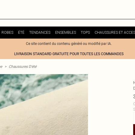
ROBES
ÉTÉ
TENDANCES
ENSEMBLES
TOPS
CHAUSSURES ET ACCES
Ce site contient du contenu généré ou modifié par IA.
LIVRAISON STANDARD GRATUITE POUR TOUTES LES COMMANDES
me
>
Chaussures D'été
C
S