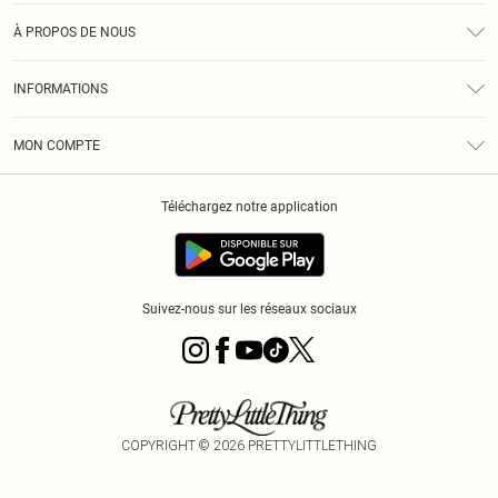
Assistance
À PROPOS DE NOUS
Retours
À Notre Sujet
Guide Des Tailles
INFORMATIONS
PLT Réduction pour les étudiants
Livraison
Conditions Générales
Diversité
Royalty
MON COMPTE
Politique De Confidentialité
Klarna
Cookies
Informations Sur L’App PLT
Réduction étudiant - Student Beans
Téléchargez notre application
Historique
Suivez-nous sur les réseaux sociaux
COPYRIGHT ©
2026
PRETTYLITTLETHING