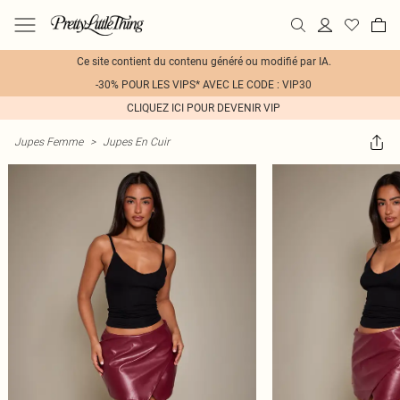
Ce site contient du contenu généré ou modifié par IA.
-30% POUR LES VIPS* AVEC LE CODE : VIP30
CLIQUEZ ICI POUR DEVENIR VIP
Jupes Femme
>
Jupes En Cuir