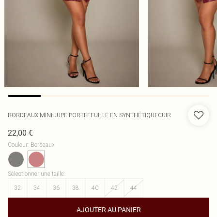
BORDEAUX MINI-JUPE PORTEFEUILLE EN SYNTHÉTIQUECUIR
22,00 €
Couleur
:
Bordeaux
Sélectionner une taille
:
32
34
36
38
40
42
44
AJOUTER AU PANIER