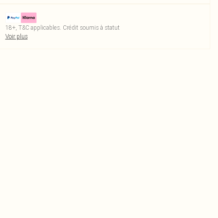
18+, T&C applicables. Crédit soumis à statut
Voir plus