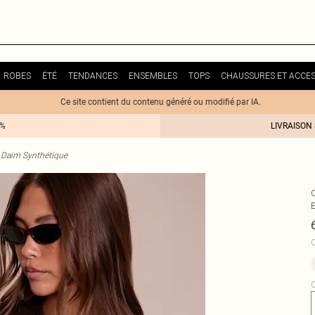
ROBES
ÉTÉ
TENDANCES
ENSEMBLES
TOPS
CHAUSSURES ET ACCES
Ce site contient du contenu généré ou modifié par IA.
0%
LIVRAISON
 Daim Synthétique
C