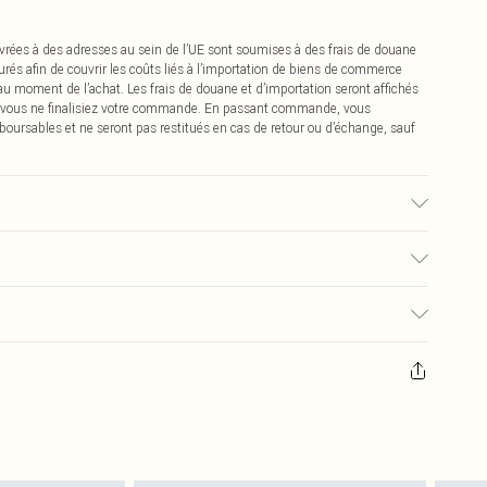
vrées à des adresses au sein de l’UE sont soumises à des frais de douane
urés afin de couvrir les coûts liés à l’importation de biens de commerce
 au moment de l’achat. Les frais de douane et d’importation seront affichés
 vous ne finalisiez votre commande. En passant commande, vous
boursables et ne seront pas restitués en cas de retour ou d’échange, sauf
isé, la couleur peut déteindre.
0
pter de la réception pour nous retourner un article.
€7.99
masques tendance, les cosmétiques, les bijoux pour piercings, les jouets
'opercule d'hygiène est endommagé ou endommagé.
€2.99
 non lavés et porter leurs étiquettes d'origine. Les chaussures doivent
a maison, y compris le linge de lit, les matelas, les surmatelas et les
d'origine non ouvert. Ceci n'affecte pas vos droits statutaires.