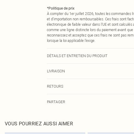
*
Politique de prix
À compter du 1er juillet 2026, toutes les commandes li
et d’importation non remboursables. Ces frais sont fact
électronique de faible valeur dans l’UE et sont calculés
comme une ligne distincte lors du paiement avant que
reconnaissez et acceptez que ces frais ne sont pas rem
lorsque la loi applicable l’exige.
DÉTAILS ET ENTRETIEN DU PRODUIT
100,0 % Polyester Veuillez noter : en raison du tissu util
LIVRAISON
Livraison standard France
RETOURS
Jusqu'à 7 jours ouvrables
Un problème survient ? Vous disposez de 21 jours à com
Livraison express France
PARTAGER
Veuillez noter que nous ne pouvons pas rembourser les 
Jusqu'à 2-3 jours ouvrables
pour adultes, les maillots de bain ou la lingerie si l
Livraison en Point Relais
Les chaussures et/ou vêtements doivent être non portés,
Jusqu'à 7 jours ouvrables
également être essayées en intérieur. Les articles pour l
VOUS POURRIEZ AUSSI AIMER
oreillers, doivent être inutilisés et dans leur emballage 