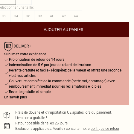
électionner une taille
:
32
34
36
38
40
42
44
AJOUTER AU PANIER
Sublimez votre expérience
Prolongation de retour de 14 jours
Indemnisation de 5 € par jour de retard de livraison
Revente gratuite et facile - récupérez de la valeur et offrez une seconde
vie à vos articles.
Couverture complète de la commande (perte, vol, dommage) avec
remboursement immédiat pour les réclamations éligibles
Revente gratuite et simple
En savoir plus
Frais de douane et d’importation UE ajoutés lors du paiement.
Livraison à gratuite !
Retour possible dans les 28 jours
Exclusions applicables.
Veuillez consulter notre
politique de retour