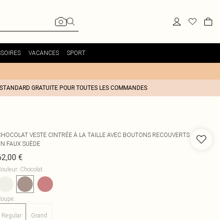
SOIRES
VACANCES
SPORT
 STANDARD GRATUITE POUR TOUTES LES COMMANDES
CHOCOLAT VESTE CINTRÉE À LA TAILLE AVEC BOUTONS RECOUVERTS
EN FAUX SUÈDE
62,00 €
ouleur
:
Chocolat
Coupe
:
Regular
Grand