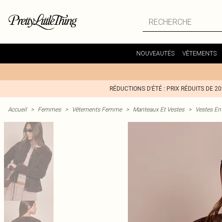
NOUVEAUTÉS
VÊTEMENTS
RÉDUCTIONS D'ÉTÉ : PRIX RÉDUITS DE 2
Accueil
>
Femmes
>
Vêtements Femme
>
Manteaux Et Vestes
>
Vestes En