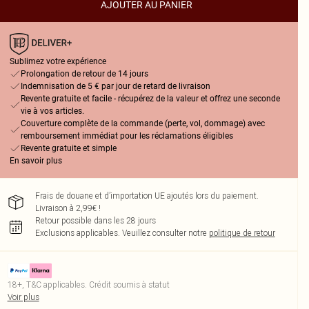
AJOUTER AU PANIER
Sublimez votre expérience
Prolongation de retour de 14 jours
Indemnisation de 5 € par jour de retard de livraison
Revente gratuite et facile - récupérez de la valeur et offrez une seconde
vie à vos articles.
Couverture complète de la commande (perte, vol, dommage) avec
remboursement immédiat pour les réclamations éligibles
Revente gratuite et simple
En savoir plus
Frais de douane et d’importation UE ajoutés lors du paiement.
Livraison à 2,99€ !
Retour possible dans les 28 jours
Exclusions applicables.
Veuillez consulter notre
politique de retour
18+, T&C applicables. Crédit soumis à statut
Voir plus