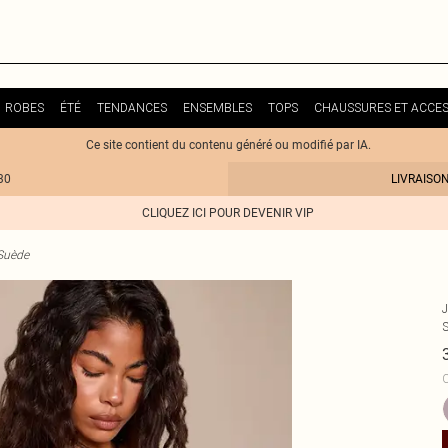
ROBES
ÉTÉ
TENDANCES
ENSEMBLES
TOPS
CHAUSSURES ET ACCES
Ce site contient du contenu généré ou modifié par IA.
30
LIVRAISO
CLIQUEZ ICI POUR DEVENIR VIP
Suède
C