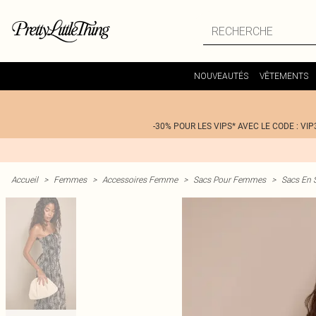
NOUVEAUTÉS
VÊTEMENTS
-30% POUR LES VIPS* AVEC LE CODE : VIP
Accueil
>
Femmes
>
Accessoires Femme
>
Sacs Pour Femmes
>
Sacs En 