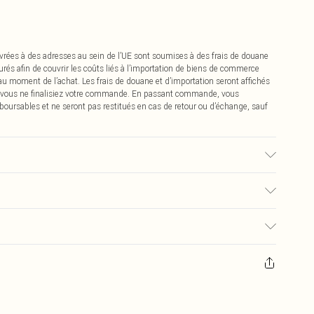
vrées à des adresses au sein de l’UE sont soumises à des frais de douane
urés afin de couvrir les coûts liés à l’importation de biens de commerce
 au moment de l’achat. Les frais de douane et d’importation seront affichés
 vous ne finalisiez votre commande. En passant commande, vous
boursables et ne seront pas restitués en cas de retour ou d’échange, sauf
€2.99
pter de la réception pour nous retourner un article.
€9.99
masques tendance, les cosmétiques, les bijoux pour piercings, les jouets
'opercule d'hygiène est endommagé ou endommagé.
€2.99
 non lavés et porter leurs étiquettes d'origine. Les chaussures doivent
a maison, y compris le linge de lit, les matelas, les surmatelas et les