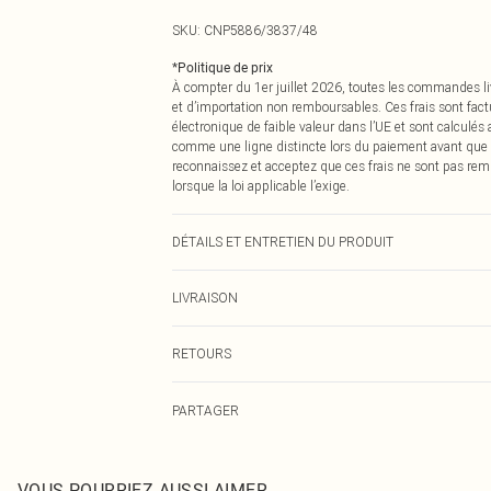
SKU:
CNP5886/3837/48
*
Politique de prix
À compter du 1er juillet 2026, toutes les commandes li
et d’importation non remboursables. Ces frais sont fact
électronique de faible valeur dans l’UE et sont calculés
comme une ligne distincte lors du paiement avant que
reconnaissez et acceptez que ces frais ne sont pas rem
lorsque la loi applicable l’exige.
DÉTAILS ET ENTRETIEN DU PRODUIT
100,0 % Polyester
LIVRAISON
Livraison standard France
RETOURS
Jusqu'à 7 jours ouvrables
Un problème survient ? Vous disposez de 21 jours à com
Livraison express France
PARTAGER
Veuillez noter que nous ne pouvons pas rembourser les 
Jusqu'à 2-3 jours ouvrables
pour adultes, les maillots de bain ou la lingerie si l
Livraison en Point Relais
Les chaussures et/ou vêtements doivent être non portés,
Jusqu'à 7 jours ouvrables
également être essayées en intérieur. Les articles pour l
VOUS POURRIEZ AUSSI AIMER