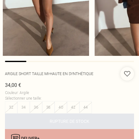
ARGILE SHORT TAILLE MI-HAUTE EN SYNTHÉTIQUE
34,00 €
Couleur
:
Argile
Sélectionner une taille
:
32
34
36
38
40
42
44
RUPTURE DE STOCK