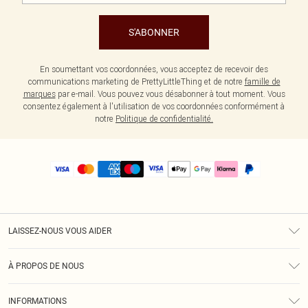
S'ABONNER
En soumettant vos coordonnées, vous acceptez de recevoir des
communications marketing de PrettyLittleThing et de notre
famille de
marques
par e-mail. Vous pouvez vous désabonner à tout moment. Vous
consentez également à l'utilisation de vos coordonnées conformément à
notre
Politique de confidentialité.
LAISSEZ-NOUS VOUS AIDER
Assistance
À PROPOS DE NOUS
Retours
À Notre Sujet
Guide Des Tailles
INFORMATIONS