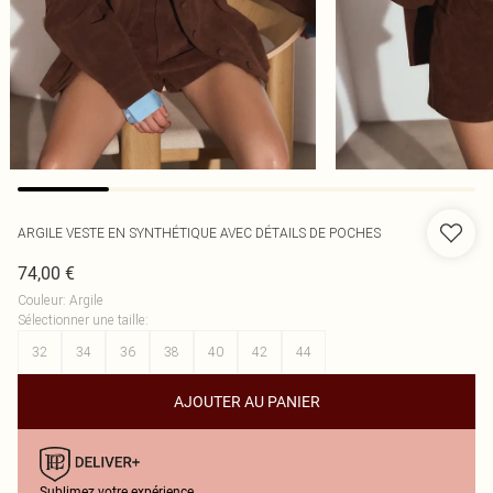
ARGILE VESTE EN SYNTHÉTIQUE AVEC DÉTAILS DE POCHES
74,00 €
Couleur
:
Argile
Sélectionner une taille
:
32
34
36
38
40
42
44
AJOUTER AU PANIER
Sublimez votre expérience