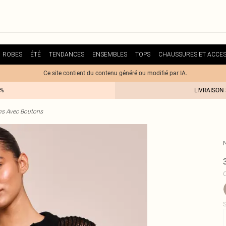
ROBES
ÉTÉ
TENDANCES
ENSEMBLES
TOPS
CHAUSSURES ET ACCES
Ce site contient du contenu généré ou modifié par IA.
0%
LIVRAISON
ns Avec Boutons
C
S