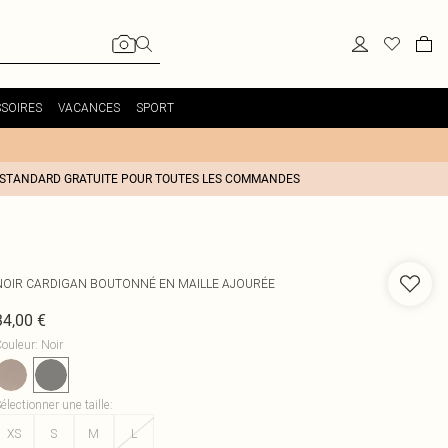
SOIRES
VACANCES
SPORT
 STANDARD GRATUITE POUR TOUTES LES COMMANDES
NOIR CARDIGAN BOUTONNÉ EN MAILLE AJOURÉE
34,00 €
ouleur
:
Noir
électionner une taille
:
XS
S
M
L