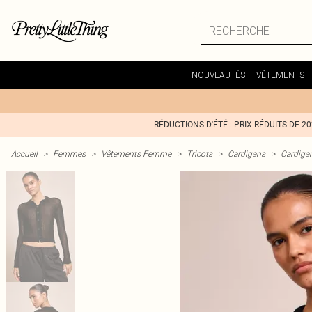
NOUVEAUTÉS
VÊTEMENTS
RÉDUCTIONS D'ÉTÉ : PRIX RÉDUITS DE 2
Accueil
>
Femmes
>
Vêtements Femme
>
Tricots
>
Cardigans
>
Cardiga