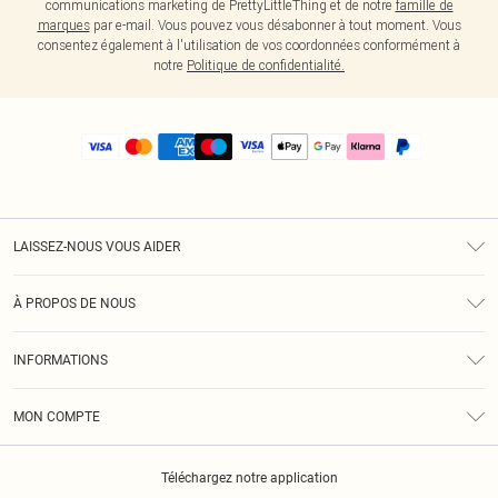
communications marketing de PrettyLittleThing et de notre
famille de
marques
par e-mail. Vous pouvez vous désabonner à tout moment. Vous
consentez également à l'utilisation de vos coordonnées conformément à
notre
Politique de confidentialité.
LAISSEZ-NOUS VOUS AIDER
Assistance
À PROPOS DE NOUS
Retours
À Notre Sujet
Guide Des Tailles
INFORMATIONS
PLT Réduction pour les étudiants
Livraison
Conditions Générales
Diversité
Royalty
MON COMPTE
Politique De Confidentialité
Klarna
Cookies
Informations Sur L’App PLT
Réduction étudiant - Student Beans
Téléchargez notre application
Historique