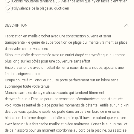
Coloris moutarde tendance
Mélange acrylique nylon facile d'entretien
Polyvalence de la plage au quotidien
DESCRIPTION
Fabrication en maille crochet avec une construction ouverte et semi-
transparente - le genre de superposition de plage qui mérite vraiment sa place
dans votre sac de vacances
Silhouette châle décontractée avec un ourlet drapé et asymétrique qui tombe
plus long sur les côtés pour une couverture sans effort
Encolure arrondie avec un détail de lien à nouer dans la nuque, ajoutant une
finition soignée au dos
Coupe courte à mi-longueur qui se porte parfaitement sur un bikini sans
submerger toute votre tenue
Manches amples de style chauve-souris qui tombent librement
desynthétiqueis l'épaule pour une sensation décontractée et non structurée
Voici votre essentiel de plage pour les moments de détente - enfilé sur un bikini
dès que vous quittez le sable, ou porté dans un café en bord de mer sans
hésitation. La forme drapée du châle signifie qu'il travaille autant que vous en
avez besoin : à la fois cache-maillot et pièce maîtresse. Portez-le sur un maillot
de bain assorti pour un moment coordonné au bord de la piscine, ou associez-