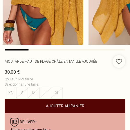
MOUTARDE HAUT DE PLAGE CHÂLE EN MAILLE AJOURÉE
30,00 €
Couleur
:
Moutarde
Sélectionner une taille
:
XS
S
M
L
XL
AJOUTER AU PANIER
Sublimez votre expérience