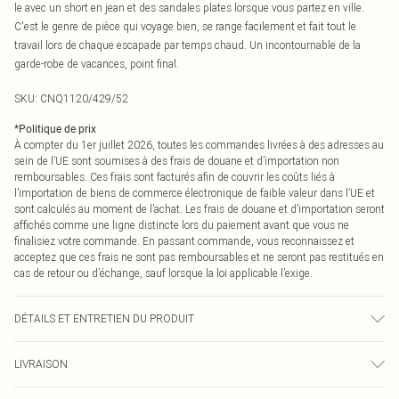
le avec un short en jean et des sandales plates lorsque vous partez en ville.
C'est le genre de pièce qui voyage bien, se range facilement et fait tout le
travail lors de chaque escapade par temps chaud. Un incontournable de la
garde-robe de vacances, point final.
SKU:
CNQ1120/429/52
*
Politique de prix
À compter du 1er juillet 2026, toutes les commandes livrées à des adresses au
sein de l’UE sont soumises à des frais de douane et d’importation non
remboursables. Ces frais sont facturés afin de couvrir les coûts liés à
l’importation de biens de commerce électronique de faible valeur dans l’UE et
sont calculés au moment de l’achat. Les frais de douane et d’importation seront
affichés comme une ligne distincte lors du paiement avant que vous ne
finalisiez votre commande. En passant commande, vous reconnaissez et
acceptez que ces frais ne sont pas remboursables et ne seront pas restitués en
cas de retour ou d’échange, sauf lorsque la loi applicable l’exige.
DÉTAILS ET ENTRETIEN DU PRODUIT
20% Nylon, 80% Acrylique Veuillez noter : en raison du tissu utilisé, la couleur
LIVRAISON
peut déteindre.