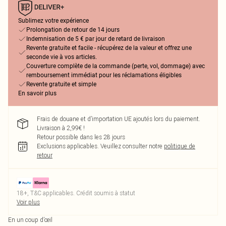
Sublimez votre expérience
Prolongation de retour de 14 jours
Indemnisation de 5 € par jour de retard de livraison
Revente gratuite et facile - récupérez de la valeur et offrez une
seconde vie à vos articles.
Couverture complète de la commande (perte, vol, dommage) avec
remboursement immédiat pour les réclamations éligibles
Revente gratuite et simple
En savoir plus
Frais de douane et d’importation UE ajoutés lors du paiement.
Livraison à 2,99€ !
Retour possible dans les 28 jours
Exclusions applicables.
Veuillez consulter notre
politique de
retour
18+, T&C applicables. Crédit soumis à statut
Voir plus
En un coup d’œil