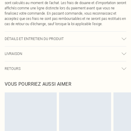
sont calculés au moment de l’achat. Les frais de douane et d’importation seront
affichés comme une ligne distincte lors du paiement avant que vous ne
finalisiez votre commande. En passant commande, vous reconnaissez et
acceptez que ces frais ne sont pas remboursables et ne seront pas restitués en
cas de retour ou d’échange, sauf lorsque la loi applicable l’exige.
DÉTAILS ET ENTRETIEN DU PRODUIT
100,0 % Polyester Veuillez noter : en raison du tissu utilisé, la couleur peut
LIVRAISON
déteindre.
Livraison standard France
0
RETOURS
Jusqu'à 7 jours ouvrables
Un problème survient ? Vous disposez de 21 jours à compter de la réception
Livraison express France
€7.99
VOUS POURRIEZ AUSSI AIMER
pour nous retourner un article.
Jusqu'à 2-3 jours ouvrables
Veuillez noter que nous ne pouvons pas rembourser les masques tendance, les
Livraison en Point Relais
€2.99
cosmétiques, les bijoux pour piercings, les jouets pour adultes, les maillots de
Jusqu'à 7 jours ouvrables
bain ou la lingerie si l'opercule d'hygiène est endommagé ou endommagé.
Les chaussures et/ou vêtements doivent être non portés, non lavés et porter
leurs étiquettes d'origine. Les chaussures doivent également être essayées en
intérieur. Les articles pour la maison, y compris le linge de lit, les matelas, les
surmatelas et les oreillers, doivent être inutilisés et dans leur emballage