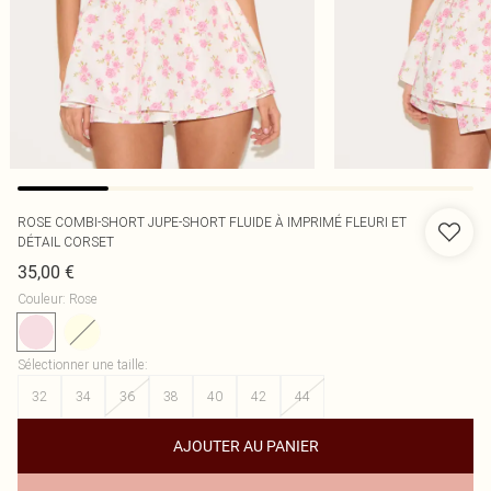
ROSE COMBI-SHORT JUPE-SHORT FLUIDE À IMPRIMÉ FLEURI ET
DÉTAIL CORSET
35,00 €
Couleur
:
Rose
Sélectionner une taille
:
32
34
36
38
40
42
44
AJOUTER AU PANIER