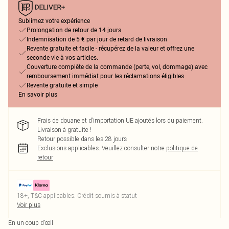
Sublimez votre expérience
Prolongation de retour de 14 jours
Indemnisation de 5 € par jour de retard de livraison
Revente gratuite et facile - récupérez de la valeur et offrez une
seconde vie à vos articles.
Couverture complète de la commande (perte, vol, dommage) avec
remboursement immédiat pour les réclamations éligibles
Revente gratuite et simple
En savoir plus
Frais de douane et d’importation UE ajoutés lors du paiement.
Livraison à gratuite !
Retour possible dans les 28 jours
Exclusions applicables.
Veuillez consulter notre
politique de
retour
18+, T&C applicables. Crédit soumis à statut
Voir plus
En un coup d’œil