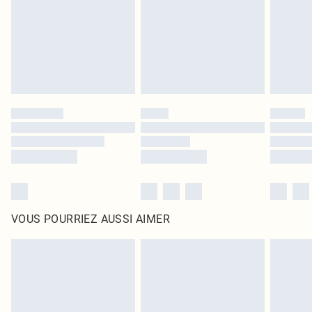
d'origine non ouvert. Ceci n'affecte pas vos droits statutaires.
Cliquez
ici
pour consulter l'intégralité de notre politique de retour.
VOUS POURRIEZ AUSSI AIMER