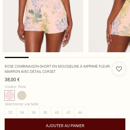
ROSE COMBINAISON-SHORT EN MOUSSELINE À IMPRIMÉ FLEURI
MARRON AVEC DÉTAIL CORSET
38,00 €
Couleur
:
Rose
Sélectionner une taille
:
32
34
36
38
40
42
44
AJOUTER AU PANIER