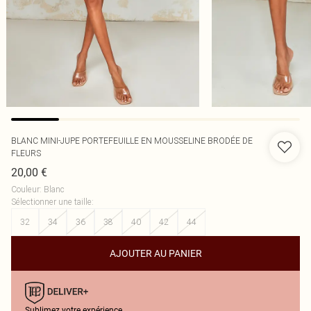
BLANC MINI-JUPE PORTEFEUILLE EN MOUSSELINE BRODÉE DE
FLEURS
20,00 €
Couleur
:
Blanc
Sélectionner une taille
:
32
34
36
38
40
42
44
AJOUTER AU PANIER
Sublimez votre expérience