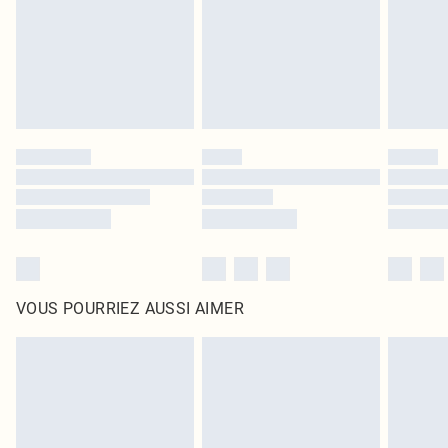
d'origine non ouvert. Ceci n'affecte pas vos droits statutaires.
Cliquez
ici
pour consulter l'intégralité de notre politique de retour.
VOUS POURRIEZ AUSSI AIMER