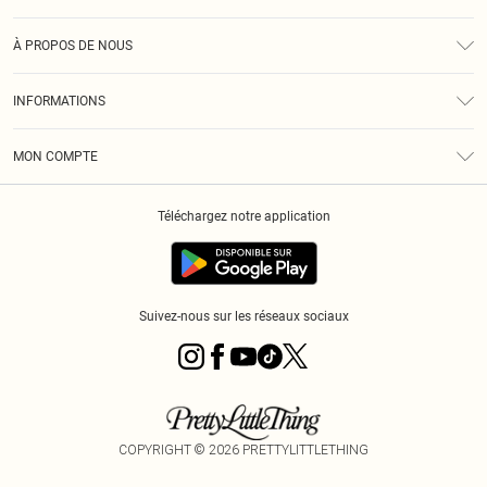
Assistance
À PROPOS DE NOUS
Retours
À Notre Sujet
Guide Des Tailles
INFORMATIONS
PLT Réduction pour les étudiants
Livraison
Conditions Générales
Diversité
Royalty
MON COMPTE
Politique De Confidentialité
Klarna
Cookies
Informations Sur L’App PLT
Réduction étudiant - Student Beans
Téléchargez notre application
Historique
Suivez-nous sur les réseaux sociaux
COPYRIGHT ©
2026
PRETTYLITTLETHING