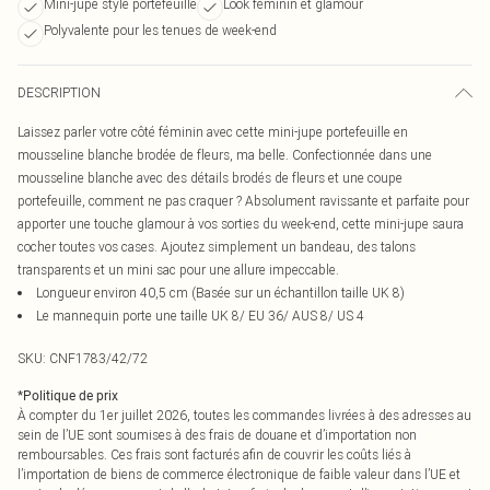
Mini-jupe style portefeuille
Look féminin et glamour
Polyvalente pour les tenues de week-end
DESCRIPTION
Laissez parler votre côté féminin avec cette mini-jupe portefeuille en
mousseline blanche brodée de fleurs, ma belle. Confectionnée dans une
mousseline blanche avec des détails brodés de fleurs et une coupe
portefeuille, comment ne pas craquer ? Absolument ravissante et parfaite pour
apporter une touche glamour à vos sorties du week-end, cette mini-jupe saura
cocher toutes vos cases. Ajoutez simplement un bandeau, des talons
transparents et un mini sac pour une allure impeccable.
Longueur environ 40,5 cm (Basée sur un échantillon taille UK 8)
Le mannequin porte une taille UK 8/ EU 36/ AUS 8/ US 4
SKU:
CNF1783/42/72
*
Politique de prix
À compter du 1er juillet 2026, toutes les commandes livrées à des adresses au
sein de l’UE sont soumises à des frais de douane et d’importation non
remboursables. Ces frais sont facturés afin de couvrir les coûts liés à
l’importation de biens de commerce électronique de faible valeur dans l’UE et