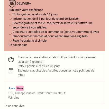
Sublimez votre expérience
Prolongation de retour de 14 jours
Indemnisation de 5 € par jour de retard de livraison
Revente gratuite et facile - récupérez de la valeur et offrez une
seconde vie à vos articles.
Couverture complète de la commande (perte, vol, dommage) avec
remboursement immédiat pour les réclamations éligibles
Revente gratuite et simple
En savoir plus
Frais de douane et d’importation UE ajoutés lors du paiement.
Livraison à gratuite !
Retour possible dans les 28 jours
Exclusions applicables.
Veuillez consulter notre
politique de
retour
18+, T&C applicables. Crédit soumis à statut
Voir plus
En un coup d’œil