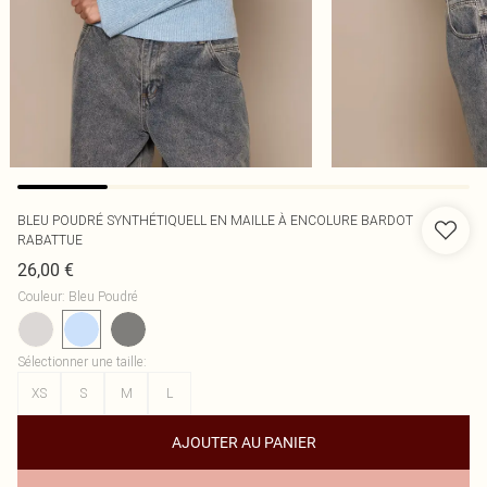
BLEU POUDRÉ SYNTHÉTIQUELL EN MAILLE À ENCOLURE BARDOT
RABATTUE
26,00 €
Couleur
:
Bleu Poudré
Sélectionner une taille
:
XS
S
M
L
AJOUTER AU PANIER