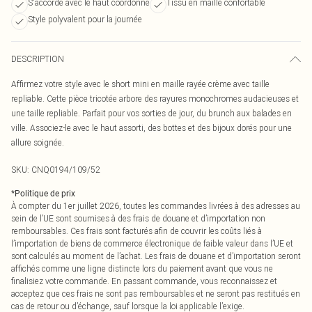
S'accorde avec le haut coordonné
Tissu en maille confortable
Style polyvalent pour la journée
DESCRIPTION
Affirmez votre style avec le short mini en maille rayée crème avec taille
repliable. Cette pièce tricotée arbore des rayures monochromes audacieuses et
une taille repliable. Parfait pour vos sorties de jour, du brunch aux balades en
ville. Associez-le avec le haut assorti, des bottes et des bijoux dorés pour une
allure soignée.
SKU:
CNQ0194/109/52
*
Politique de prix
À compter du 1er juillet 2026, toutes les commandes livrées à des adresses au
sein de l’UE sont soumises à des frais de douane et d’importation non
remboursables. Ces frais sont facturés afin de couvrir les coûts liés à
l’importation de biens de commerce électronique de faible valeur dans l’UE et
sont calculés au moment de l’achat. Les frais de douane et d’importation seront
affichés comme une ligne distincte lors du paiement avant que vous ne
finalisiez votre commande. En passant commande, vous reconnaissez et
acceptez que ces frais ne sont pas remboursables et ne seront pas restitués en
cas de retour ou d’échange, sauf lorsque la loi applicable l’exige.