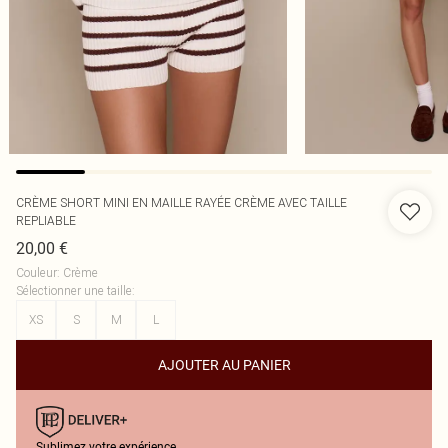
CRÈME SHORT MINI EN MAILLE RAYÉE CRÈME AVEC TAILLE
REPLIABLE
20,00 €
Couleur
:
Crème
Sélectionner une taille
:
XS
S
M
L
AJOUTER AU PANIER
Sublimez votre expérience