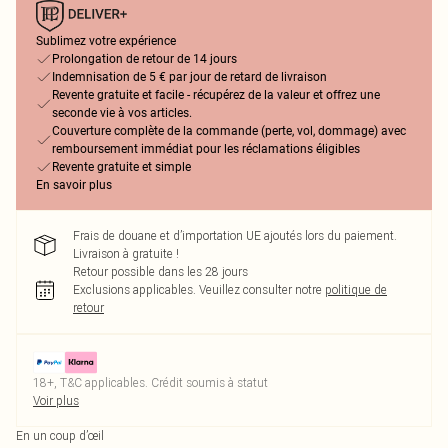
Sublimez votre expérience
Prolongation de retour de 14 jours
Indemnisation de 5 € par jour de retard de livraison
Revente gratuite et facile - récupérez de la valeur et offrez une
seconde vie à vos articles.
Couverture complète de la commande (perte, vol, dommage) avec
remboursement immédiat pour les réclamations éligibles
Revente gratuite et simple
En savoir plus
Frais de douane et d’importation UE ajoutés lors du paiement.
Livraison à gratuite !
Retour possible dans les 28 jours
Exclusions applicables.
Veuillez consulter notre
politique de
retour
18+, T&C applicables. Crédit soumis à statut
Voir plus
En un coup d’œil