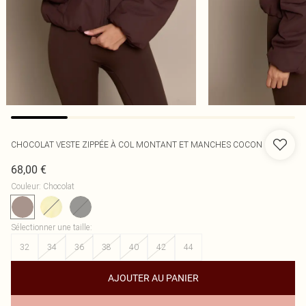
CHOCOLAT VESTE ZIPPÉE À COL MONTANT ET MANCHES COCON
68,00 €
Couleur
:
Chocolat
Sélectionner une taille
:
32
34
36
38
40
42
44
AJOUTER AU PANIER