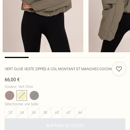
VERT OLIVE VESTE ZIPPÉE À COL MONTANT ET MANCHES COCON
66,00 €
Couleur
:
Vert Olive
Sélectionner une taille
:
32
34
36
38
40
42
44
RUPTURE DE STOCK