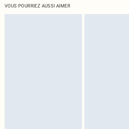
Jusqu'à 7 jours ouvrables
également être essayées en intérieur. Les articles pour l
VOUS POURRIEZ AUSSI AIMER
oreillers, doivent être inutilisés et dans leur emballage 
Cliquez
ici
pour consulter l'intégralité de notre politique