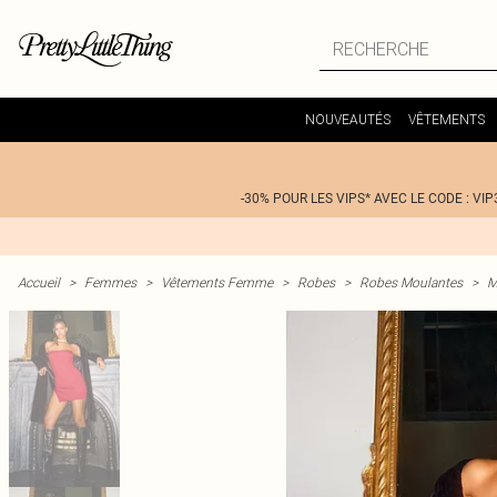
NOUVEAUTÉS
VÊTEMENTS
-30% POUR LES VIPS* AVEC LE CODE : VIP
Accueil
>
Femmes
>
Vêtements Femme
>
Robes
>
Robes Moulantes
>
M