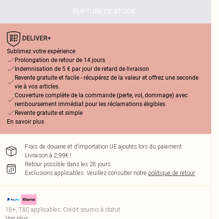
RUPTURE DE STOCK
Sublimez votre expérience
Prolongation de retour de 14 jours
Indemnisation de 5 € par jour de retard de livraison
Revente gratuite et facile - récupérez de la valeur et offrez une seconde
vie à vos articles.
Couverture complète de la commande (perte, vol, dommage) avec
remboursement immédiat pour les réclamations éligibles
Revente gratuite et simple
En savoir plus
Frais de douane et d’importation UE ajoutés lors du paiement.
Livraison à 2,99€ !
Retour possible dans les 28 jours
Exclusions applicables.
Veuillez consulter notre
politique de retour
18+, T&C applicables. Crédit soumis à statut
Voir plus