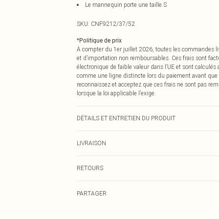
Le mannequin porte une taille S
SKU:
CNF9212/37/52
*
Politique de prix
À compter du 1er juillet 2026, toutes les commandes li
et d’importation non remboursables. Ces frais sont fact
électronique de faible valeur dans l’UE et sont calculés
comme une ligne distincte lors du paiement avant que
reconnaissez et acceptez que ces frais ne sont pas rem
lorsque la loi applicable l’exige.
DÉTAILS ET ENTRETIEN DU PRODUIT
50,0 % Viscose, 50,0 % Polyester Veuillez noter : en rais
LIVRAISON
Livraison standard France
RETOURS
Jusqu'à 7 jours ouvrables
Un problème survient ? Vous disposez de 21 jours à com
Livraison express France
PARTAGER
Veuillez noter que nous ne pouvons pas rembourser les 
Jusqu'à 2-3 jours ouvrables
pour adultes, les maillots de bain ou la lingerie si l
Livraison en Point Relais
Les chaussures et/ou vêtements doivent être non portés,