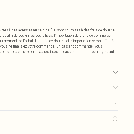
vrées à des adresses au sein de l’UE sont soumises à des frais de douane
urés afin de couvrir les coûts liés à l’importation de biens de commerce
 au moment de l’achat. Les frais de douane et d’importation seront affichés
 vous ne finalisiez votre commande. En passant commande, vous
boursables et ne seront pas restitués en cas de retour ou d’échange, sauf
on du tissu utilisé, la couleur peut déteindre.
€2.99
pter de la réception pour nous retourner un article.
€9.99
masques tendance, les cosmétiques, les bijoux pour piercings, les jouets
'opercule d'hygiène est endommagé ou endommagé.
€2.99
 non lavés et porter leurs étiquettes d'origine. Les chaussures doivent