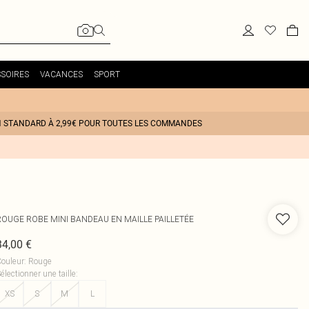
SOIRES
VACANCES
SPORT
N STANDARD À 2,99€ POUR TOUTES LES COMMANDES
ROUGE ROBE MINI BANDEAU EN MAILLE PAILLETÉE
34,00 €
ouleur
:
Rouge
électionner une taille
:
XS
S
M
L