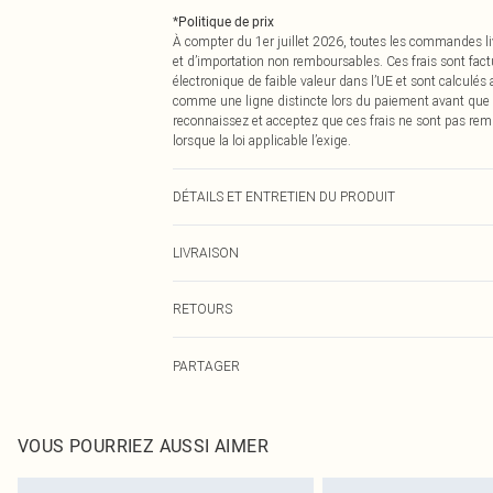
*
Politique de prix
À compter du 1er juillet 2026, toutes les commandes li
et d’importation non remboursables. Ces frais sont fact
électronique de faible valeur dans l’UE et sont calculés
comme une ligne distincte lors du paiement avant que
reconnaissez et acceptez que ces frais ne sont pas rem
lorsque la loi applicable l’exige.
DÉTAILS ET ENTRETIEN DU PRODUIT
80,0 % polyamide, 20,0 % élasthanne. Veuillez noter : en
LIVRAISON
Livraison standard France
RETOURS
Jusqu'à 7 jours ouvrables
Un problème survient ? Vous disposez de 21 jours à com
Livraison express France
PARTAGER
Veuillez noter que nous ne pouvons pas rembourser les 
Jusqu'à 2-3 jours ouvrables
pour adultes, les maillots de bain ou la lingerie si l
Livraison en Point Relais
Les chaussures et/ou vêtements doivent être non portés,
Jusqu'à 7 jours ouvrables
également être essayées en intérieur. Les articles pour l
VOUS POURRIEZ AUSSI AIMER
oreillers, doivent être inutilisés et dans leur emballage 
Cliquez
ici
pour consulter l'intégralité de notre politique