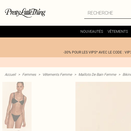
NOUVEAUTÉS
VÊTEMENTS
-30% POUR LES VIPS* AVEC LE CODE : VIP
Accueil
>
Femmes
>
Vêtements Femme
>
Maillots De Bain Femme
>
Bikin