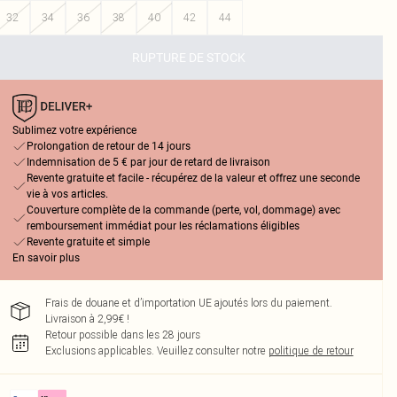
32
34
36
38
40
42
44
RUPTURE DE STOCK
Sublimez votre expérience
Prolongation de retour de 14 jours
Indemnisation de 5 € par jour de retard de livraison
Revente gratuite et facile - récupérez de la valeur et offrez une seconde
vie à vos articles.
Couverture complète de la commande (perte, vol, dommage) avec
remboursement immédiat pour les réclamations éligibles
Revente gratuite et simple
En savoir plus
Frais de douane et d’importation UE ajoutés lors du paiement.
Livraison à 2,99€ !
Retour possible dans les 28 jours
Exclusions applicables.
Veuillez consulter notre
politique de retour