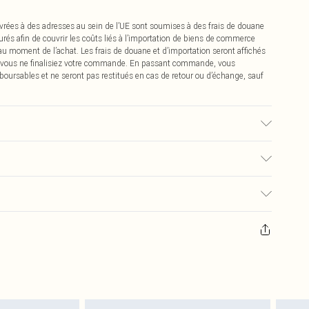
vrées à des adresses au sein de l’UE sont soumises à des frais de douane
urés afin de couvrir les coûts liés à l’importation de biens de commerce
 au moment de l’achat. Les frais de douane et d’importation seront affichés
 vous ne finalisiez votre commande. En passant commande, vous
boursables et ne seront pas restitués en cas de retour ou d’échange, sauf
 raison du tissu utilisé, la couleur peut déteindre.
€2.99
pter de la réception pour nous retourner un article.
€9.99
masques tendance, les cosmétiques, les bijoux pour piercings, les jouets
'opercule d'hygiène est endommagé ou endommagé.
€2.99
 non lavés et porter leurs étiquettes d'origine. Les chaussures doivent
a maison, y compris le linge de lit, les matelas, les surmatelas et les
d'origine non ouvert. Ceci n'affecte pas vos droits statutaires.
 de retour.