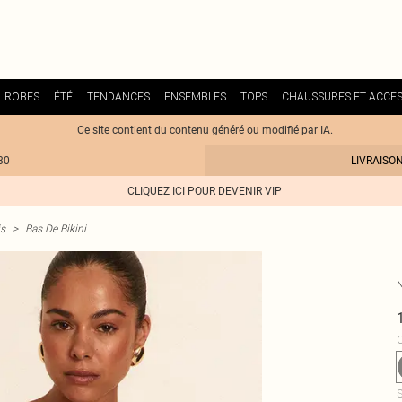
ROBES
ÉTÉ
TENDANCES
ENSEMBLES
TOPS
CHAUSSURES ET ACCES
Ce site contient du contenu généré ou modifié par IA.
30
LIVRAISO
CLIQUEZ ICI POUR DEVENIR VIP
is
>
Bas De Bikini
C
S