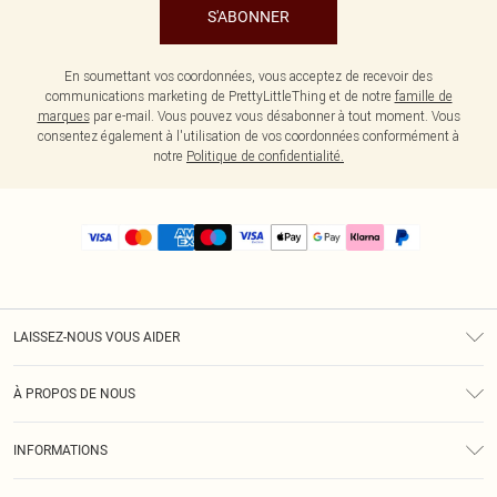
S'ABONNER
En soumettant vos coordonnées, vous acceptez de recevoir des
communications marketing de PrettyLittleThing et de notre
famille de
marques
par e-mail. Vous pouvez vous désabonner à tout moment. Vous
consentez également à l'utilisation de vos coordonnées conformément à
notre
Politique de confidentialité.
LAISSEZ-NOUS VOUS AIDER
Assistance
À PROPOS DE NOUS
Retours
À Notre Sujet
Guide Des Tailles
INFORMATIONS
PLT Réduction pour les étudiants
Livraison
Conditions Générales
Diversité
Royalty