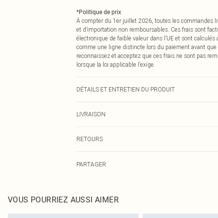
*
Politique de prix
À compter du 1er juillet 2026, toutes les commandes li
et d’importation non remboursables. Ces frais sont fact
électronique de faible valeur dans l’UE et sont calculés
comme une ligne distincte lors du paiement avant que
reconnaissez et acceptez que ces frais ne sont pas rem
lorsque la loi applicable l’exige.
DÉTAILS ET ENTRETIEN DU PRODUIT
50,0% Polyester, 50,0% Coton Veuillez noter : en raison d
LIVRAISON
Livraison standard France
RETOURS
Jusqu'à 7 jours ouvrables
Un problème survient ? Vous disposez de 21 jours à com
Livraison express France
PARTAGER
Veuillez noter que nous ne pouvons pas rembourser les 
Jusqu'à 2-3 jours ouvrables
pour adultes, les maillots de bain ou la lingerie si l
Livraison en Point Relais
Les chaussures et/ou vêtements doivent être non portés,
Jusqu'à 7 jours ouvrables
également être essayées en intérieur. Les articles pour l
VOUS POURRIEZ AUSSI AIMER
oreillers, doivent être inutilisés et dans leur emballage 
Cliquez
ici
pour consulter l'intégralité de notre politique