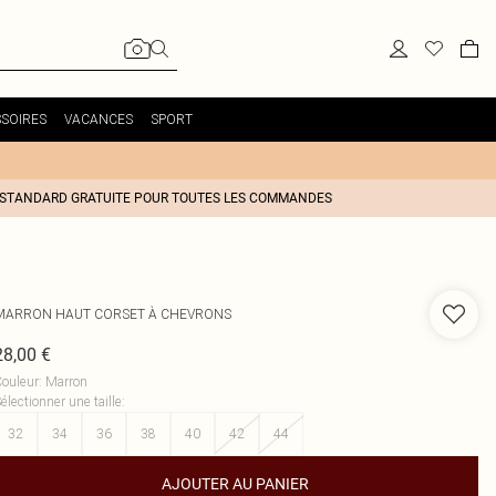
SOIRES
VACANCES
SPORT
 STANDARD GRATUITE POUR TOUTES LES COMMANDES
MARRON HAUT CORSET À CHEVRONS
28,00 €
ouleur
:
Marron
électionner une taille
:
32
34
36
38
40
42
44
AJOUTER AU PANIER