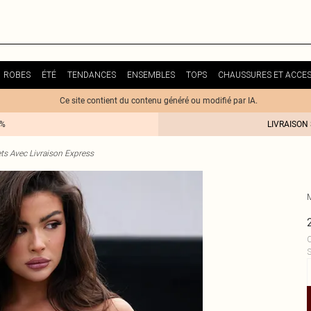
ROBES
ÉTÉ
TENDANCES
ENSEMBLES
TOPS
CHAUSSURES ET ACCES
Ce site contient du contenu généré ou modifié par IA.
0%
LIVRAISON
ts Avec Livraison Express
C
S