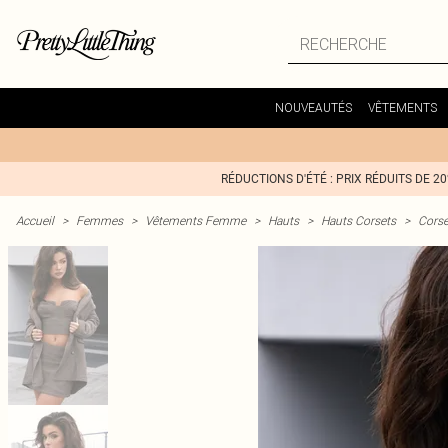
NOUVEAUTÉS
VÊTEMENTS
RÉDUCTIONS D'ÉTÉ : PRIX RÉDUITS DE 2
Accueil
>
Femmes
>
Vêtements Femme
>
Hauts
>
Hauts Corsets
>
Corse