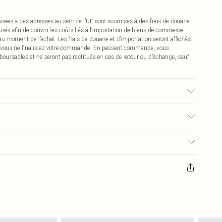
vrées à des adresses au sein de l’UE sont soumises à des frais de douane
urés afin de couvrir les coûts liés à l’importation de biens de commerce
 au moment de l’achat. Les frais de douane et d’importation seront affichés
 vous ne finalisiez votre commande. En passant commande, vous
boursables et ne seront pas restitués en cas de retour ou d’échange, sauf
u tissu utilisé, la couleur peut déteindre.
0
pter de la réception pour nous retourner un article.
€7.99
masques tendance, les cosmétiques, les bijoux pour piercings, les jouets
'opercule d'hygiène est endommagé ou endommagé.
€2.99
 non lavés et porter leurs étiquettes d'origine. Les chaussures doivent
a maison, y compris le linge de lit, les matelas, les surmatelas et les
d'origine non ouvert. Ceci n'affecte pas vos droits statutaires.
 de retour.