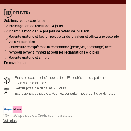
Sublimez votre expérience
Prolongation de retour de 14 jours
Indemnisation de 5 € par jour de retard de livraison
Revente gratuite et facile - récupérez de la valeur et offrez une seconde
vie à vos articles.
Couverture complète de la commande (perte, vol, dommage) avec
remboursement immédiat pour les réclamations éligibles
Revente gratuite et simple
En savoir plus
Frais de douane et d’importation UE ajoutés lors du paiement.
Livraison à gratuite !
Retour possible dans les 28 jours
Exclusions applicables.
Veuillez consulter notre
politique de retour
18+, T&C applicables. Crédit soumis à statut
Voir plus