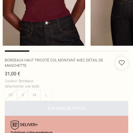
BORDEAUX HAUT TRICOTÉ COL MONTANT AVEC DÉTAIL DE
MANCHETTE
31,00 €
Couleur
:
Bordeaux
Sélectionner une taille
:
XS
S
M
L
RUPTURE DE STOCK
Sublimez votre expérience