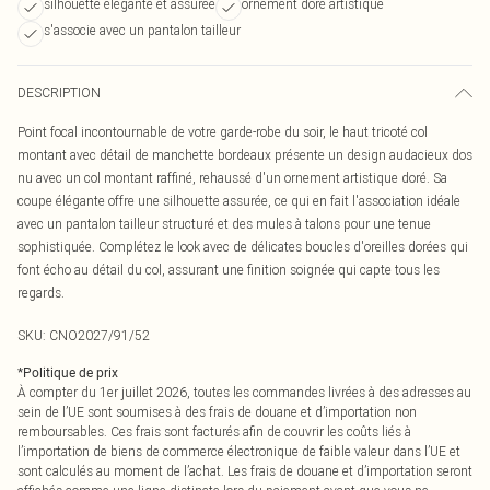
silhouette élégante et assurée
ornement doré artistique
s'associe avec un pantalon tailleur
DESCRIPTION
Point focal incontournable de votre garde-robe du soir, le haut tricoté col
montant avec détail de manchette bordeaux présente un design audacieux dos
nu avec un col montant raffiné, rehaussé d'un ornement artistique doré. Sa
coupe élégante offre une silhouette assurée, ce qui en fait l'association idéale
avec un pantalon tailleur structuré et des mules à talons pour une tenue
sophistiquée. Complétez le look avec de délicates boucles d'oreilles dorées qui
font écho au détail du col, assurant une finition soignée qui capte tous les
regards.
SKU:
CNO2027/91/52
*
Politique de prix
À compter du 1er juillet 2026, toutes les commandes livrées à des adresses au
sein de l’UE sont soumises à des frais de douane et d’importation non
remboursables. Ces frais sont facturés afin de couvrir les coûts liés à
l’importation de biens de commerce électronique de faible valeur dans l’UE et
sont calculés au moment de l’achat. Les frais de douane et d’importation seront