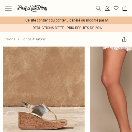
Ce site contient du contenu généré ou modifié par IA.
RÉDUCTIONS D'ÉTÉ : PRIX RÉDUITS DE 20%
Talons
>
Tongs À Talons