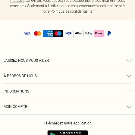
marques
par e-mail. Vous pouvez vous désabonner à tout moment. Vous
consentez également à l'utilisation de vos coordonnées conformément à
notre
Politique de confidentialité.
LAISSEZ-NOUS VOUS AIDER
Assistance
À PROPOS DE NOUS
Retours
À Notre Sujet
Guide Des Tailles
INFORMATIONS
PLT Réduction pour les étudiants
Livraison
Conditions Générales
Diversité
Royalty
MON COMPTE
Politique De Confidentialité
Klarna
Cookies
Informations Sur L’App PLT
Réduction étudiant - Student Beans
Téléchargez notre application
Historique