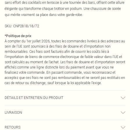
sans effort des cocktails en terrasse à une tournée des bars, offrant cette allure
élégante qui transforme chaque trottoir en podium. Une chaussure de soirée
qui mérite vraiment sa place dans votre garde-robe.
SKU:
CNP2818/18/72
*
Politique de prix
À compter du 1er juillet 2026, toutes les commandes livrées à des adresses au
sein de l’UE sont soumises à des frais de douane et d’importation non
remboursables. Ces frais sont facturés afin de couvrir les coûts liés à
l’importation de biens de commerce électronique de faible valeur dans l’UE et
sont calculés au moment de l’achat. Les frais de douane et d’importation seront
affichés comme une ligne distincte lors du paiement avant que vous ne
finalisiez votre commande. En passant commande, vous reconnaissez et
acceptez que ces frais ne sont pas remboursables et ne seront pas restitués en
cas de retour ou d’échange, sauf lorsque la loi applicable l’exige.
DÉTAILS ET ENTRETIEN DU PRODUIT
100% Polyuréthane Veuillez noter : en raison du tissu utilisé, la couleur peut
LIVRAISON
déteindre.
Livraison standard France
0
RETOURS