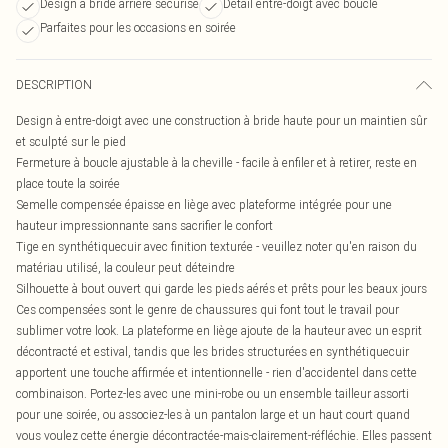
Design à bride arrière sécurisé
Détail entre-doigt avec boucle
Parfaites pour les occasions en soirée
DESCRIPTION
Design à entre-doigt avec une construction à bride haute pour un maintien sûr
et sculpté sur le pied
Fermeture à boucle ajustable à la cheville - facile à enfiler et à retirer, reste en
place toute la soirée
Semelle compensée épaisse en liège avec plateforme intégrée pour une
hauteur impressionnante sans sacrifier le confort
Tige en synthétiquecuir avec finition texturée - veuillez noter qu'en raison du
matériau utilisé, la couleur peut déteindre
Silhouette à bout ouvert qui garde les pieds aérés et prêts pour les beaux jours
Ces compensées sont le genre de chaussures qui font tout le travail pour
sublimer votre look. La plateforme en liège ajoute de la hauteur avec un esprit
décontracté et estival, tandis que les brides structurées en synthétiquecuir
apportent une touche affirmée et intentionnelle - rien d'accidentel dans cette
combinaison. Portez-les avec une mini-robe ou un ensemble tailleur assorti
pour une soirée, ou associez-les à un pantalon large et un haut court quand
vous voulez cette énergie décontractée-mais-clairement-réfléchie. Elles passent