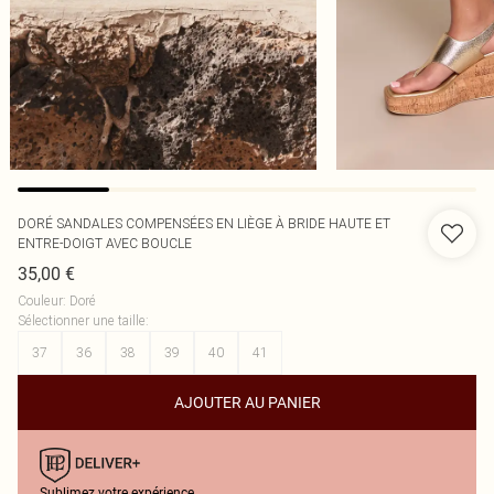
DORÉ SANDALES COMPENSÉES EN LIÈGE À BRIDE HAUTE ET
ENTRE-DOIGT AVEC BOUCLE
35,00 €
Couleur
:
Doré
Sélectionner une taille
:
37
36
38
39
40
41
AJOUTER AU PANIER
Sublimez votre expérience