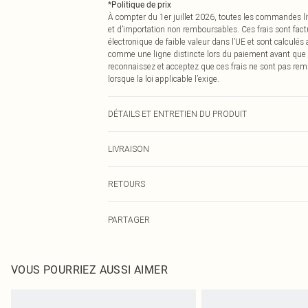
*
Politique de prix
À compter du 1er juillet 2026, toutes les commandes li
et d’importation non remboursables. Ces frais sont fact
électronique de faible valeur dans l’UE et sont calculés
comme une ligne distincte lors du paiement avant que
reconnaissez et acceptez que ces frais ne sont pas rem
lorsque la loi applicable l’exige.
DÉTAILS ET ENTRETIEN DU PRODUIT
100,0 % Coton Veuillez noter : en raison du tissu utilisé
LIVRAISON
Livraison standard France
RETOURS
Jusqu'à 7 jours ouvrables
Un problème survient ? Vous disposez de 21 jours à com
Livraison express France
PARTAGER
Veuillez noter que nous ne pouvons pas rembourser les 
Jusqu'à 2-3 jours ouvrables
pour adultes, les maillots de bain ou la lingerie si l
Livraison en Point Relais
Les chaussures et/ou vêtements doivent être non portés,
Jusqu'à 7 jours ouvrables
également être essayées en intérieur. Les articles pour l
VOUS POURRIEZ AUSSI AIMER
oreillers, doivent être inutilisés et dans leur emballage 
Cliquez
ici
pour consulter l'intégralité de notre politique