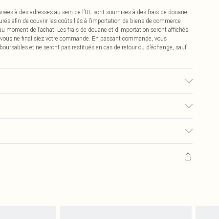
vrées à des adresses au sein de l’UE sont soumises à des frais de douane
urés afin de couvrir les coûts liés à l’importation de biens de commerce
 au moment de l’achat. Les frais de douane et d’importation seront affichés
 vous ne finalisiez votre commande. En passant commande, vous
boursables et ne seront pas restitués en cas de retour ou d’échange, sauf
, la couleur peut déteindre.
0
pter de la réception pour nous retourner un article.
€7.99
masques tendance, les cosmétiques, les bijoux pour piercings, les jouets
'opercule d'hygiène est endommagé ou endommagé.
€2.99
 non lavés et porter leurs étiquettes d'origine. Les chaussures doivent
a maison, y compris le linge de lit, les matelas, les surmatelas et les
d'origine non ouvert. Ceci n'affecte pas vos droits statutaires.
 de retour.