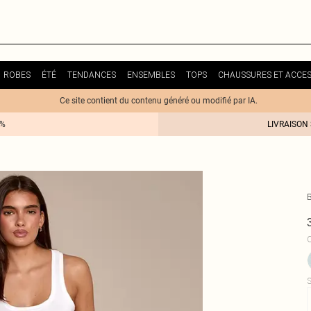
ROBES
ÉTÉ
TENDANCES
ENSEMBLES
TOPS
CHAUSSURES ET ACCES
Ce site contient du contenu généré ou modifié par IA.
0%
LIVRAISON
C
S