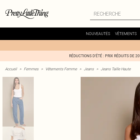
NOUVEAUTÉS
VÊTEMENTS
RÉDUCTIONS D'ÉTÉ : PRIX RÉDUITS DE 2
Accueil
>
Femmes
>
Vêtements Femme
>
Jeans
>
Jeans Taille Haute