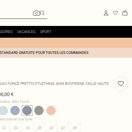
SOIRES
VACANCES
SPORT
 STANDARD GRATUITE POUR TOUTES LES COMMANDES
BLEU FONCÉ PRETTYLITTLETHING JEAN BOYFRIEND TAILLE HAUTE
36,00 €
ouleur
:
Bleu Foncé
électionner une taille
:
32
34
36
38
40
42
44