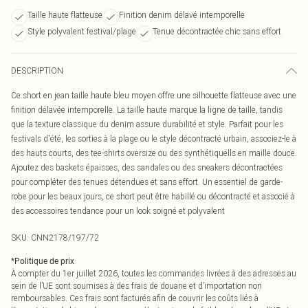
Taille haute flatteuse
Finition denim délavé intemporelle
Style polyvalent festival/plage
Tenue décontractée chic sans effort
DESCRIPTION
Ce short en jean taille haute bleu moyen offre une silhouette flatteuse avec une
finition délavée intemporelle. La taille haute marque la ligne de taille, tandis
que la texture classique du denim assure durabilité et style. Parfait pour les
festivals d'été, les sorties à la plage ou le style décontracté urbain, associez-le à
des hauts courts, des tee-shirts oversize ou des synthétiquells en maille douce.
Ajoutez des baskets épaisses, des sandales ou des sneakers décontractées
pour compléter des tenues détendues et sans effort. Un essentiel de garde-
robe pour les beaux jours, ce short peut être habillé ou décontracté et associé à
des accessoires tendance pour un look soigné et polyvalent
SKU:
CNN2178/197/72
*
Politique de prix
À compter du 1er juillet 2026, toutes les commandes livrées à des adresses au
sein de l’UE sont soumises à des frais de douane et d’importation non
remboursables. Ces frais sont facturés afin de couvrir les coûts liés à