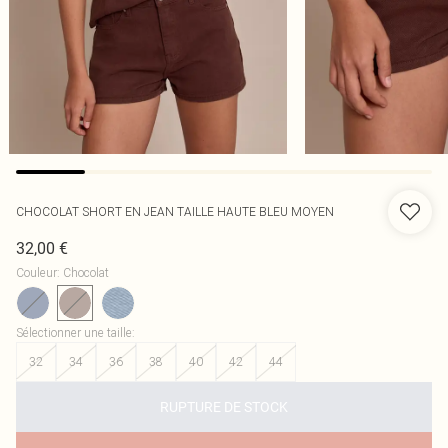
CHOCOLAT SHORT EN JEAN TAILLE HAUTE BLEU MOYEN
32,00 €
Couleur
:
Chocolat
Sélectionner une taille
:
32
34
36
38
40
42
44
RUPTURE DE STOCK