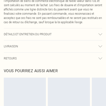
l’importation de biens de commerce électronique de faible valeur dans l’UE et
sont calculés au moment de l’achat. Les frais de douane et d’importation seront
affichés comme une ligne distincte lors du paiement avant que vous ne
finalisiez votre commande. En passant commande, vous reconnaissez et
acceptez que ces frais ne sont pas remboursables et ne seront pas restitués en
cas de retour ou d’échange, sauf lorsque la loi applicable l’exige.
DÉTAILS ET ENTRETIEN DU PRODUIT
80,0 % Coton, 11,0 % Viscose, 9,0 % Polyester Veuillez noter : en raison du
LIVRAISON
tissu utilisé, la couleur peut déteindre.
Livraison standard France
€2.99
RETOURS
Jusqu'à 7 jours ouvrables
Un problème survient ? Vous disposez de 21 jours à compter de la réception
Livraison express France
€9.99
VOUS POURRIEZ AUSSI AIMER
pour nous retourner un article.
Jusqu'à 2-3 jours ouvrables
Veuillez noter que nous ne pouvons pas rembourser les masques tendance, les
Livraison en Point Relais
€2.99
cosmétiques, les bijoux pour piercings, les jouets pour adultes, les maillots de
Jusqu'à 7 jours ouvrables
bain ou la lingerie si l'opercule d'hygiène est endommagé ou endommagé.
Les chaussures et/ou vêtements doivent être non portés, non lavés et porter
leurs étiquettes d'origine. Les chaussures doivent également être essayées en
intérieur. Les articles pour la maison, y compris le linge de lit, les matelas, les