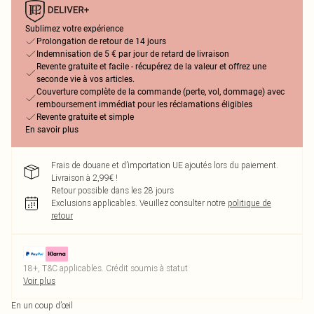
Sublimez votre expérience
Prolongation de retour de 14 jours
Indemnisation de 5 € par jour de retard de livraison
Revente gratuite et facile - récupérez de la valeur et offrez une
seconde vie à vos articles.
Couverture complète de la commande (perte, vol, dommage) avec
remboursement immédiat pour les réclamations éligibles
Revente gratuite et simple
En savoir plus
Frais de douane et d’importation UE ajoutés lors du paiement.
Livraison à 2,99€ !
Retour possible dans les 28 jours
Exclusions applicables.
Veuillez consulter notre
politique de
retour
18+, T&C applicables. Crédit soumis à statut
Voir plus
En un coup d’œil