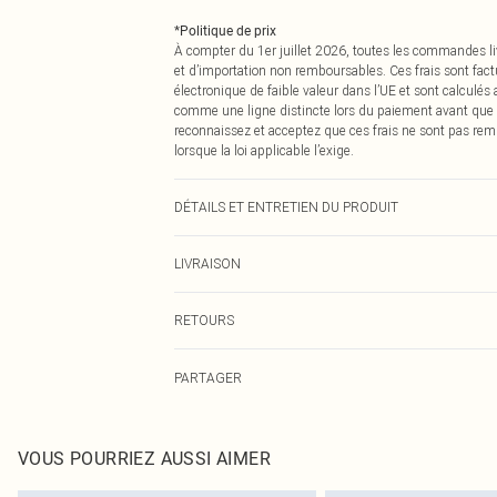
*
Politique de prix
À compter du 1er juillet 2026, toutes les commandes li
et d’importation non remboursables. Ces frais sont fact
électronique de faible valeur dans l’UE et sont calculés
comme une ligne distincte lors du paiement avant que
reconnaissez et acceptez que ces frais ne sont pas rem
lorsque la loi applicable l’exige.
DÉTAILS ET ENTRETIEN DU PRODUIT
80,0 % Coton, 11,0 % Viscose, 9,0 % Polyester Veuillez no
LIVRAISON
Livraison standard France
RETOURS
Jusqu'à 7 jours ouvrables
Un problème survient ? Vous disposez de 21 jours à com
Livraison express France
PARTAGER
Veuillez noter que nous ne pouvons pas rembourser les 
Jusqu'à 2-3 jours ouvrables
pour adultes, les maillots de bain ou la lingerie si l
Livraison en Point Relais
Les chaussures et/ou vêtements doivent être non portés,
Jusqu'à 7 jours ouvrables
également être essayées en intérieur. Les articles pour l
VOUS POURRIEZ AUSSI AIMER
oreillers, doivent être inutilisés et dans leur emballage 