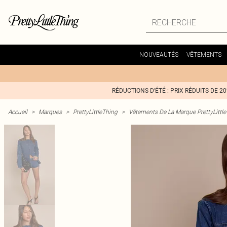
NOUVEAUTÉS
VÊTEMENTS
RÉDUCTIONS D'ÉTÉ : PRIX RÉDUITS DE 2
Accueil
>
Marques
>
PrettyLittleThing
>
Vêtements De La Marque PrettyLittl