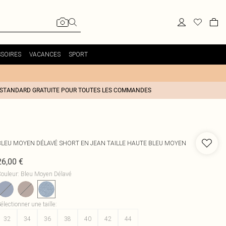
SOIRES
VACANCES
SPORT
 STANDARD GRATUITE POUR TOUTES LES COMMANDES
BLEU MOYEN DÉLAVÉ SHORT EN JEAN TAILLE HAUTE BLEU MOYEN
26,00 €
ouleur
:
Bleu Moyen Délavé
électionner une taille
:
32
34
36
38
40
42
44