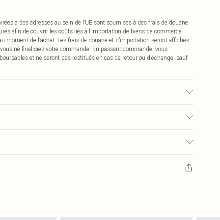
vrées à des adresses au sein de l’UE sont soumises à des frais de douane
urés afin de couvrir les coûts liés à l’importation de biens de commerce
 au moment de l’achat. Les frais de douane et d’importation seront affichés
 vous ne finalisiez votre commande. En passant commande, vous
boursables et ne seront pas restitués en cas de retour ou d’échange, sauf
ter : en raison du tissu utilisé, la couleur peut déteindre.
0
pter de la réception pour nous retourner un article.
€7.99
masques tendance, les cosmétiques, les bijoux pour piercings, les jouets
'opercule d'hygiène est endommagé ou endommagé.
€2.99
 non lavés et porter leurs étiquettes d'origine. Les chaussures doivent
a maison, y compris le linge de lit, les matelas, les surmatelas et les
d'origine non ouvert. Ceci n'affecte pas vos droits statutaires.