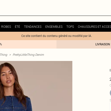
ROBES
ÉTÉ
TENDANCES
ENSEMBLES
TOPS
CHAUSSURES ET ACCES
Ce site contient du contenu généré ou modifié par IA.
0%
LIVRAISON
eThing
>
PrettyLittleThing Denim
C
S