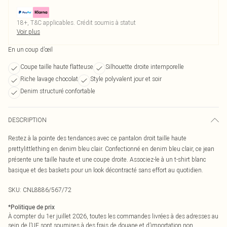
18+, T&C applicables. Crédit soumis à statut
Voir plus
En un coup d’œil
Coupe taille haute flatteuse
Silhouette droite intemporelle
Riche lavage chocolat
Style polyvalent jour et soir
Denim structuré confortable
DESCRIPTION
Restez à la pointe des tendances avec ce pantalon droit taille haute
prettylittlething en denim bleu clair. Confectionné en denim bleu clair, ce jean
présente une taille haute et une coupe droite. Associez-le à un t-shirt blanc
basique et des baskets pour un look décontracté sans effort au quotidien.
SKU:
CNL8886/567/72
*
Politique de prix
À compter du 1er juillet 2026, toutes les commandes livrées à des adresses au
sein de l’UE sont soumises à des frais de douane et d’importation non