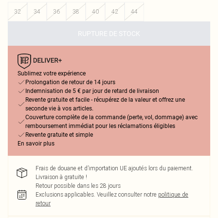
32
34
36
38
40
42
44
RUPTURE DE STOCK
Sublimez votre expérience
Prolongation de retour de 14 jours
Indemnisation de 5 € par jour de retard de livraison
Revente gratuite et facile - récupérez de la valeur et offrez une
seconde vie à vos articles.
Couverture complète de la commande (perte, vol, dommage) avec
remboursement immédiat pour les réclamations éligibles
Revente gratuite et simple
En savoir plus
Frais de douane et d’importation UE ajoutés lors du paiement.
Livraison à gratuite !
Retour possible dans les 28 jours
Exclusions applicables.
Veuillez consulter notre
politique de
retour