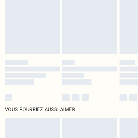
intérieur. Les articles pour la maison, y compris le linge de lit, les matelas, les
surmatelas et les oreillers, doivent être inutilisés et dans leur emballage
d'origine non ouvert. Ceci n'affecte pas vos droits statutaires.
Cliquez
ici
pour consulter l'intégralité de notre politique de retour.
VOUS POURRIEZ AUSSI AIMER