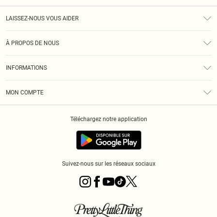
LAISSEZ-NOUS VOUS AIDER
Assistance
À PROPOS DE NOUS
Retours
À Notre Sujet
Guide Des Tailles
INFORMATIONS
PLT Réduction pour les étudiants
Livraison
Conditions Générales
Diversité
Royalty
MON COMPTE
Politique De Confidentialité
Klarna
Cookies
Informations Sur L’App PLT
Réduction étudiant - Student Beans
Téléchargez notre application
Historique
Suivez-nous sur les réseaux sociaux