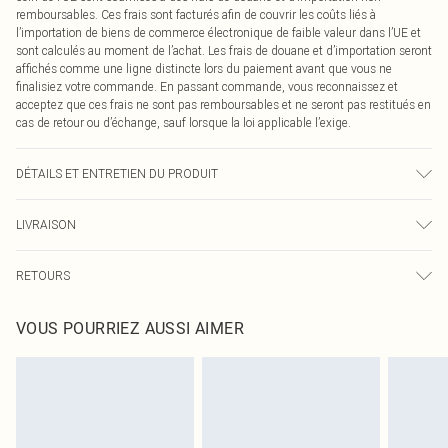
remboursables. Ces frais sont facturés afin de couvrir les coûts liés à
l’importation de biens de commerce électronique de faible valeur dans l’UE et
sont calculés au moment de l’achat. Les frais de douane et d’importation seront
affichés comme une ligne distincte lors du paiement avant que vous ne
finalisiez votre commande. En passant commande, vous reconnaissez et
acceptez que ces frais ne sont pas remboursables et ne seront pas restitués en
cas de retour ou d’échange, sauf lorsque la loi applicable l’exige.
DÉTAILS ET ENTRETIEN DU PRODUIT
100,0 % Coton Veuillez noter : en raison du tissu utilisé, la couleur peut
LIVRAISON
déteindre.
Livraison standard France
0
RETOURS
Jusqu'à 7 jours ouvrables
Un problème survient ? Vous disposez de 21 jours à compter de la réception
Livraison express France
€7.99
VOUS POURRIEZ AUSSI AIMER
pour nous retourner un article.
Jusqu'à 2-3 jours ouvrables
Veuillez noter que nous ne pouvons pas rembourser les masques tendance, les
Livraison en Point Relais
€2.99
cosmétiques, les bijoux pour piercings, les jouets pour adultes, les maillots de
Jusqu'à 7 jours ouvrables
bain ou la lingerie si l'opercule d'hygiène est endommagé ou endommagé.
Les chaussures et/ou vêtements doivent être non portés, non lavés et porter
leurs étiquettes d'origine. Les chaussures doivent également être essayées en