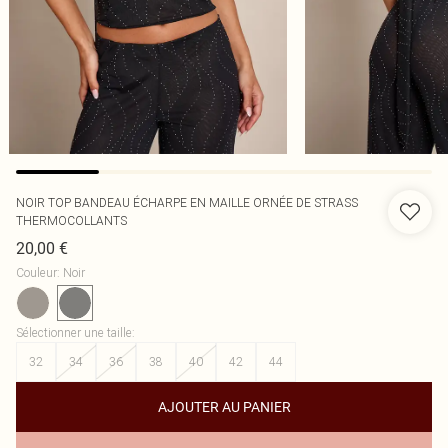
NOIR TOP BANDEAU ÉCHARPE EN MAILLE ORNÉE DE STRASS
THERMOCOLLANTS
20,00 €
Couleur
:
Noir
Sélectionner une taille
:
32
34
36
38
40
42
44
AJOUTER AU PANIER