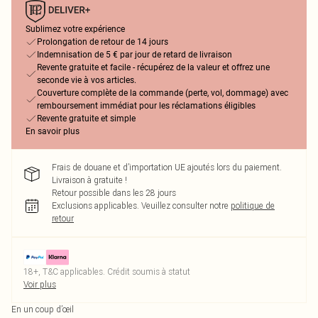
Sublimez votre expérience
Prolongation de retour de 14 jours
Indemnisation de 5 € par jour de retard de livraison
Revente gratuite et facile - récupérez de la valeur et offrez une
seconde vie à vos articles.
Couverture complète de la commande (perte, vol, dommage) avec
remboursement immédiat pour les réclamations éligibles
Revente gratuite et simple
En savoir plus
Frais de douane et d’importation UE ajoutés lors du paiement.
Livraison à gratuite !
Retour possible dans les 28 jours
Exclusions applicables.
Veuillez consulter notre
politique de
retour
18+, T&C applicables. Crédit soumis à statut
Voir plus
En un coup d’œil