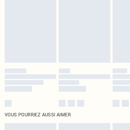
Les chaussures et/ou vêtements doivent être non portés, non lavés et porter
leurs étiquettes d'origine. Les chaussures doivent également être essayées en
intérieur. Les articles pour la maison, y compris le linge de lit, les matelas, les
surmatelas et les oreillers, doivent être inutilisés et dans leur emballage
d'origine non ouvert. Ceci n'affecte pas vos droits statutaires.
Cliquez
ici
pour consulter l'intégralité de notre politique de retour.
VOUS POURRIEZ AUSSI AIMER