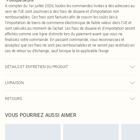
*
Politique de prix
À compter du 1er juillet 2026, toutes les commandes livrées à des adresses au
sein de l’UE sont soumises à des frais de douane et d’importation non
remboursables. Ces frais sont facturés afin de couvrir les coûts liés à
l’importation de biens de commerce électronique de faible valeur dans l’UE et
sont calculés au moment de l’achat. Les frais de douane et d’importation seront
affichés comme une ligne distincte lors du paiement avant que vous ne
finalisiez votre commande. En passant commande, vous reconnaissez et
acceptez que ces frais ne sont pas remboursables et ne seront pas restitués en
cas de retour ou d’échange, sauf lorsque la loi applicable l’exige.
DÉTAILS ET ENTRETIEN DU PRODUIT
95% Polyester, 5% Élasthanne Veuillez noter : en raison du tissu utilisé, la
LIVRAISON
couleur peut déteindre.
Livraison standard France
0
RETOURS
Jusqu'à 7 jours ouvrables
Un problème survient ? Vous disposez de 21 jours à compter de la réception
Livraison express France
€7.99
VOUS POURRIEZ AUSSI AIMER
pour nous retourner un article.
Jusqu'à 2-3 jours ouvrables
Veuillez noter que nous ne pouvons pas rembourser les masques tendance, les
Livraison en Point Relais
€2.99
cosmétiques, les bijoux pour piercings, les jouets pour adultes, les maillots de
Jusqu'à 7 jours ouvrables
bain ou la lingerie si l'opercule d'hygiène est endommagé ou endommagé.