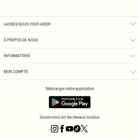
LAISSEZ-NOUS VOUS AIDER
Assistance
À PROPOS DE NOUS
Retours
À Notre Sujet
Guide Des Tailles
INFORMATIONS
PLT Réduction pour les étudiants
Livraison
Conditions Générales
Diversité
Royalty
MON COMPTE
Politique De Confidentialité
Klarna
Cookies
Informations Sur L’App PLT
Réduction étudiant - Student Beans
Téléchargez notre application
Historique
Suivez-nous sur les réseaux sociaux