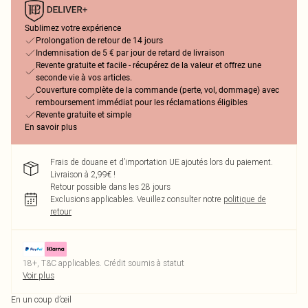
Sublimez votre expérience
Prolongation de retour de 14 jours
Indemnisation de 5 € par jour de retard de livraison
Revente gratuite et facile - récupérez de la valeur et offrez une
seconde vie à vos articles.
Couverture complète de la commande (perte, vol, dommage) avec
remboursement immédiat pour les réclamations éligibles
Revente gratuite et simple
En savoir plus
Frais de douane et d’importation UE ajoutés lors du paiement.
Livraison à 2,99€ !
Retour possible dans les 28 jours
Exclusions applicables.
Veuillez consulter notre
politique de
retour
18+, T&C applicables. Crédit soumis à statut
Voir plus
En un coup d’œil