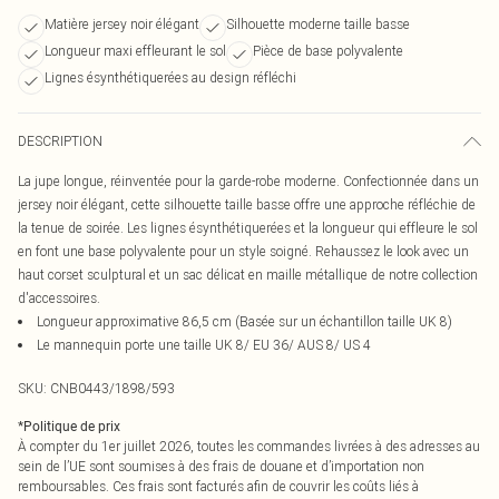
Matière jersey noir élégant
Silhouette moderne taille basse
Longueur maxi effleurant le sol
Pièce de base polyvalente
Lignes ésynthétiquerées au design réfléchi
DESCRIPTION
La jupe longue, réinventée pour la garde-robe moderne. Confectionnée dans un
jersey noir élégant, cette silhouette taille basse offre une approche réfléchie de
la tenue de soirée. Les lignes ésynthétiquerées et la longueur qui effleure le sol
en font une base polyvalente pour un style soigné. Rehaussez le look avec un
haut corset sculptural et un sac délicat en maille métallique de notre collection
d'accessoires.
Longueur approximative 86,5 cm (Basée sur un échantillon taille UK 8)
Le mannequin porte une taille UK 8/ EU 36/ AUS 8/ US 4
SKU:
CNB0443/1898/593
*
Politique de prix
À compter du 1er juillet 2026, toutes les commandes livrées à des adresses au
sein de l’UE sont soumises à des frais de douane et d’importation non
remboursables. Ces frais sont facturés afin de couvrir les coûts liés à