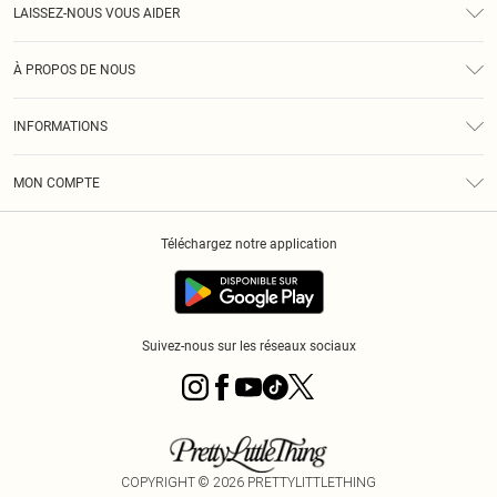
LAISSEZ-NOUS VOUS AIDER
Assistance
À PROPOS DE NOUS
Retours
À Notre Sujet
Guide Des Tailles
INFORMATIONS
PLT Réduction pour les étudiants
Livraison
Conditions Générales
Diversité
Royalty
MON COMPTE
Politique De Confidentialité
Klarna
Cookies
Informations Sur L’App PLT
Réduction étudiant - Student Beans
Téléchargez notre application
Historique
Suivez-nous sur les réseaux sociaux
COPYRIGHT ©
2026
PRETTYLITTLETHING