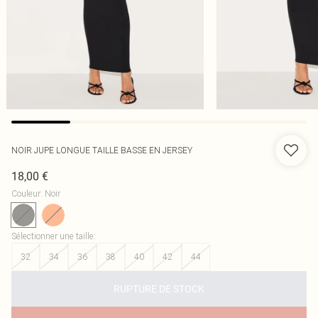
NOIR JUPE LONGUE TAILLE BASSE EN JERSEY
18,00 €
Couleur
:
Noir
Sélectionner une taille
:
32
34
36
38
40
42
44
RUPTURE DE STOCK