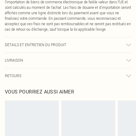
l’importation de biens de commerce électronique de faible valeur dans l’UE et
sont calculés au moment de l’achat. Les frais de douane et d’importation seront
affichés comme une ligne distincte lors du paiement avant que vous ne
finalisiez votre commande. En passant commande, vous reconnaissez et
acceptez que ces frais ne sont pas remboursables et ne seront pas restitués en
cas de retour ou d’échange, sauf lorsque la loi applicable l’exige.
DÉTAILS ET ENTRETIEN DU PRODUIT
96,0 % Viscose, 4,0 % Élasthanne Veuillez noter : en raison du tissu utilisé, la
LIVRAISON
couleur peut déteindre.
Livraison standard France
€2.99
RETOURS
Jusqu'à 7 jours ouvrables
Un problème survient ? Vous disposez de 21 jours à compter de la réception
Livraison express France
€9.99
VOUS POURRIEZ AUSSI AIMER
pour nous retourner un article.
Jusqu'à 2-3 jours ouvrables
Veuillez noter que nous ne pouvons pas rembourser les masques tendance, les
Livraison en Point Relais
€2.99
cosmétiques, les bijoux pour piercings, les jouets pour adultes, les maillots de
Jusqu'à 7 jours ouvrables
bain ou la lingerie si l'opercule d'hygiène est endommagé ou endommagé.
Les chaussures et/ou vêtements doivent être non portés, non lavés et porter
leurs étiquettes d'origine. Les chaussures doivent également être essayées en
intérieur. Les articles pour la maison, y compris le linge de lit, les matelas, les