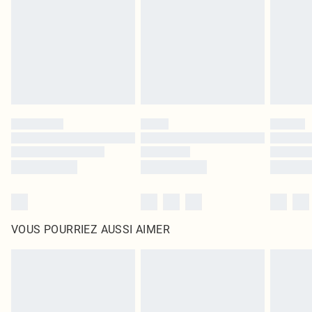
surmatelas et les oreillers, doivent être inutilisés et dans leur emballage
d'origine non ouvert. Ceci n'affecte pas vos droits statutaires.
Cliquez
ici
pour consulter l'intégralité de notre politique de retour.
VOUS POURRIEZ AUSSI AIMER